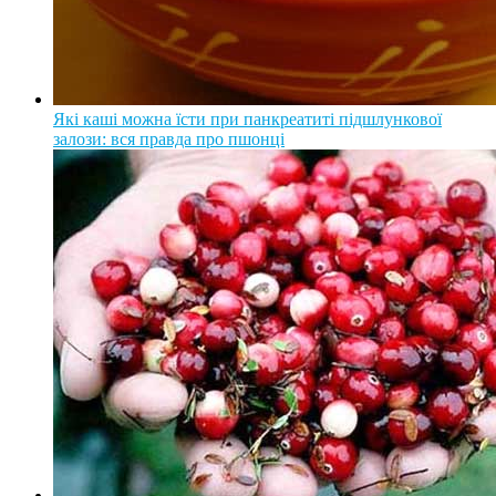
Які каші можна їсти при панкреатиті підшлункової
залози: вся правда про пшонці