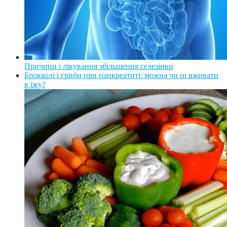
Причини і лікування збільшення селезінки
Брокколі і гриби при панкреатиті: можна чи ні вживати
в їжу?