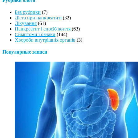
Рубрики блога
Без рубрики
(7)
Дієта при панкреатиті
(32)
Лікування
(61)
Панкреатит і спосіб життя
(63)
Симптоми і ознаки
(144)
Хвороби внутрішніх органів
(3)
Популярные записи