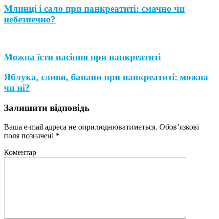
Млинці і сало при панкреатиті: смачно чи
небезпечно?
Можна їсти насіння при панкреатиті
Яблука, сливи, банани при панкреатиті: можна
чи ні?
Залишити відповідь
Ваша e-mail адреса не оприлюднюватиметься.
Обов’язкові
поля позначені
*
Коментар