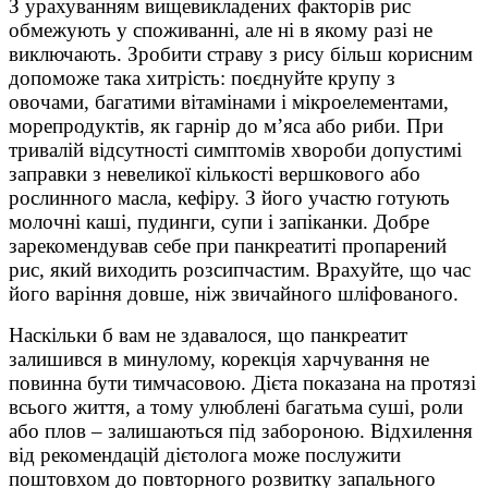
З урахуванням вищевикладених факторів рис
обмежують у споживанні, але ні в якому разі не
виключають. Зробити страву з рису більш корисним
допоможе така хитрість: поєднуйте крупу з
овочами, багатими вітамінами і мікроелементами,
морепродуктів, як гарнір до м’яса або риби. При
тривалій відсутності симптомів хвороби допустимі
заправки з невеликої кількості вершкового або
рослинного масла, кефіру. З його участю готують
молочні каші, пудинги, супи і запіканки. Добре
зарекомендував себе при панкреатиті пропарений
рис, який виходить розсипчастим. Врахуйте, що час
його варіння довше, ніж звичайного шліфованого.
Наскільки б вам не здавалося, що панкреатит
залишився в минулому, корекція харчування не
повинна бути тимчасовою. Дієта показана на протязі
всього життя, а тому улюблені багатьма суші, роли
або плов – залишаються під забороною. Відхилення
від рекомендацій дієтолога може послужити
поштовхом до повторного розвитку запального