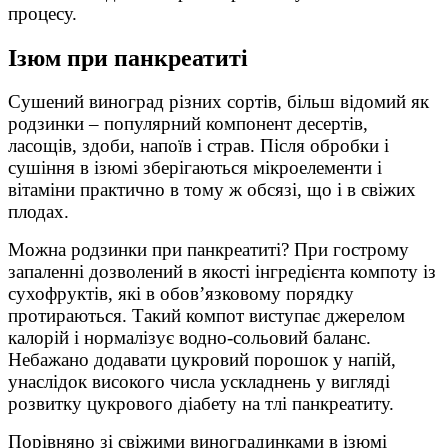
процесу.
Ізюм при панкреатиті
Сушений виноград різних сортів, більш відомий як
родзинки – популярний компонент десертів,
ласощів, здоби, напоїв і страв. Після обробки і
сушіння в ізюмі зберігаються мікроелементи і
вітаміни практично в тому ж обсязі, що і в свіжих
плодах.
Можна родзинки при панкреатиті? При гострому
запаленні дозволений в якості інгредієнта компоту із
сухофруктів, які в обов’язковому порядку
протираються. Такий компот виступає джерелом
калорій і нормалізує водно-сольовий баланс.
Небажано додавати цукровий порошок у напій,
унаслідок високого числа ускладнень у вигляді
розвитку цукрового діабету на тлі панкреатиту.
Порівняно зі свіжими виноградинками в ізюмі