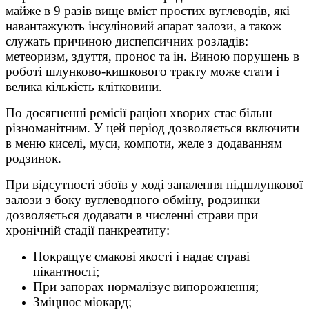
майже в 9 разів вище вміст простих вуглеводів, які
навантажують інсуліновий апарат залози, а також
служать причиною диспепсичних розладів:
метеоризм, здуття, пронос та ін. Виною порушень в
роботі шлунково-кишкового тракту може стати і
велика кількість клітковини.
По досягненні ремісії раціон хворих стає більш
різноманітним. У цей період дозволяється включити
в меню киселі, муси, компоти, желе з додаванням
родзинок.
При відсутності збоїв у ході запалення підшлункової
залози з боку вуглеводного обміну, родзинки
дозволяється додавати в численні страви при
хронічній стадії панкреатиту:
Покращує смакові якості і надає страві
пікантності;
При запорах нормалізує випорожнення;
Зміцнює міокард;