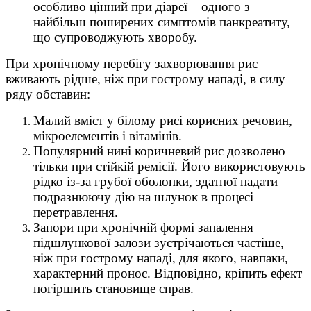
особливо цінний при діареї – одного з
найбільш поширених симптомів панкреатиту,
що супроводжують хворобу.
При хронічному перебігу захворювання рис
вживають рідше, ніж при гострому нападі, в силу
ряду обставин:
Малий вміст у білому рисі корисних речовин,
мікроелементів і вітамінів.
Популярний нині коричневий рис дозволено
тільки при стійкій ремісії. Його використовують
рідко із-за грубої оболонки, здатної надати
подразнюючу дію на шлунок в процесі
перетравлення.
Запори при хронічній формі запалення
підшлункової залози зустрічаються частіше,
ніж при гострому нападі, для якого, навпаки,
характерний пронос. Відповідно, кріпить ефект
погіршить становище справ.