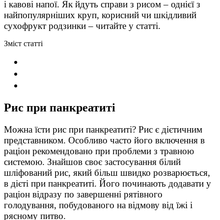
і кавові напої. Як йдуть справи з рисом – однієї з
найпопулярніших круп, корисний чи шкідливий
сухофрукт родзинки – читайте у статті.
Зміст статті
Рис при панкреатиті
Можна їсти рис при панкреатиті? Рис є дієтичним
представником. Особливо часто його включення в
раціон рекомендовано при проблеми з травною
системою. Знайшов своє застосування білий
шліфований рис, який більш швидко розварюється,
в дієті при панкреатиті. Його починають додавати у
раціон відразу по завершенні рятівного
голодування, побудованого на відмову від їжі і
рясному питво.