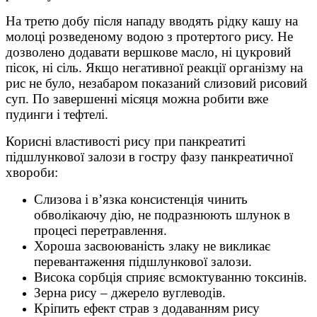
На третю добу після нападу вводять рідку кашу на
молоці розведеному водою з протертого рису. Не
дозволено додавати вершкове масло, ні цукровий
пісок, ні сіль. Якщо негативної реакції організму на
рис не було, незабаром показаний слизовий рисовий
суп. По завершенні місяця можна робити вже
пудинги і тефтелі.
Корисні властивості рису при панкреатиті
підшлункової залози в гостру фазу панкреатичної
хвороби:
Слизова і в’язка консистенція чинить
обволікаючу дію, не подразнюють шлунок в
процесі перетравлення.
Хороша засвоюваність злаку не викликає
перевантаження підшлункової залози.
Висока сорбція сприяє всмоктуванню токсинів.
Зерна рису – джерело вуглеводів.
Кріпить ефект страв з додаванням рису