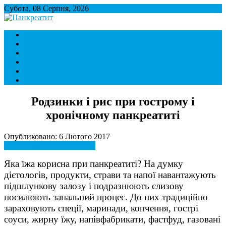
Субота, 08 Серпня, 2026
Панкреатит
Підшлункова залоза. Симптоми і лікування панкреатиту. Дієта
Симптоми і ознаки
при панкреатиті.
Лікування
Дієта при панкреатиті
Панкреатит і спосіб життя
Хвороби внутрішніх органів
Контакти
Родзинки і рис при гострому і
хронічному панкреатиті
Опубликовано: 6 Лютого 2017
Панкреатит і спосіб життя
Яка їжа корисна при панкреатиті? На думку
дієтологів, продукти, страви та напої навантажують
підшлункову залозу і подразнюють слизову
посилюють запальний процес. До них традиційно
зараховують спеції, маринади, копчення, гострі
соуси, жирну їжу, напівфабрикати, фастфуд, газовані