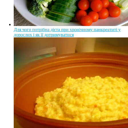
Для чого потрібна дієта при хронічному панкреатиті у
дорослих і як її дотримуватися