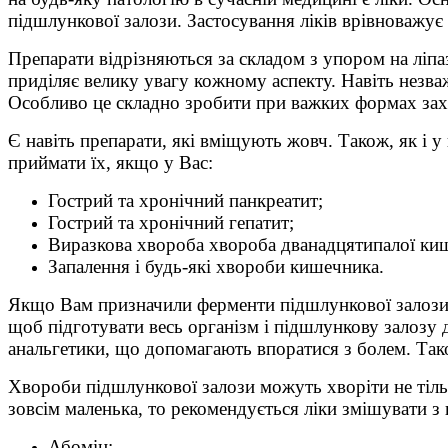
підшлункової залози. Застосування ліків врівноважує
Препарати відрізняються за складом з упором на ліпа
приділяє велику увагу кожному аспекту. Навіть незваж
Особливо це складно зробити при важких формах захв
Є навіть препарати, які вміщують жовч. Також, як і у
приймати їх, якщо у Вас:
Гострий та хронічний панкреатит;
Гострий та хронічний гепатит;
Виразкова хвороба хвороба дванадцятипалої ки
Запалення і будь-які хвороби кишечника.
Якщо Вам призначили ферменти підшлункової залози, 
щоб підготувати весь організм і підшлункову залозу
анальгетики, що допомагають впоратися з болем. Так
Хвороби підшлункової залози можуть хворіти не тільк
зовсім маленька, то рекомендується ліки змішувати з
Абомін;