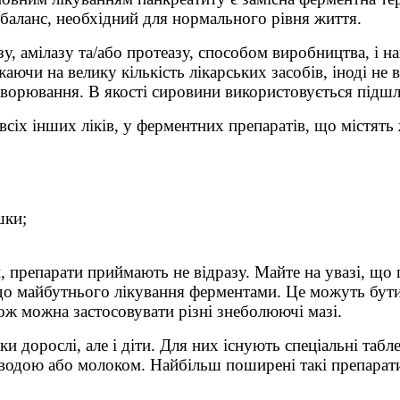
 баланс, необхідний для нормального рівня життя.
зу, амілазу та/або протеазу, способом виробництва, і 
аючи на велику кількість лікарських засобів, іноді не 
орювання. В якості сировини використовується підшлун
 всіх інших ліків, у ферментних препаратів, що містят
шки;
препарати приймають не відразу. Майте на увазі, що 
 до майбутнього лікування ферментами. Це можуть бут
ож можна застосовувати різні знеболюючі мазі.
и дорослі, але і діти. Для них існують спеціальні та
 водою або молоком. Найбільш поширені такі препарати