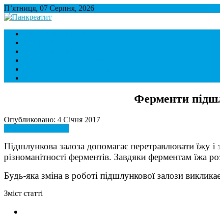
П’ятниця, 07 Серпня, 2026
Панкреатит
Підшлункова залоза. Симптоми і лікування панкреатиту. Дієта 
Симптоми і ознаки
Лікування
Дієта при панкреатиті
Панкреатит і спосіб життя
Хвороби внутрішніх органів
Контакти
Ферменти підшл
Опубликовано: 4 Січня 2017
Симптоми і ознаки
Підшлункова залоза допомагає перетравлювати їжу і з
різноманітності ферментів. Завдяки ферментам їжа роз
Будь-яка зміна в роботі підшлункової залози виклика
Зміст статті