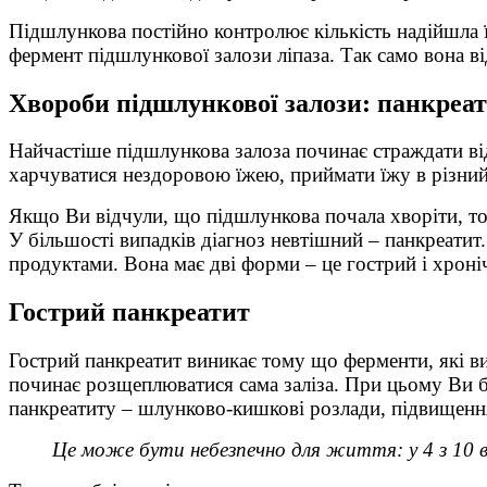
Підшлункова постійно контролює кількість надійшла їж
фермент підшлункової залози ліпаза. Так само вона ві
Хвороби підшлункової залози: панкреа
Найчастіше підшлункова залоза починає страждати від
харчуватися нездоровою їжею, приймати їжу в різний 
Якщо Ви відчули, що підшлункова почала хворіти, то 
У більшості випадків діагноз невтішний – панкреати
продуктами. Вона має дві форми – це гострий і хроні
Гострий панкреатит
Гострий панкреатит виникає тому що ферменти, які в
починає розщеплюватися сама заліза. При цьому Ви бу
панкреатиту – шлунково-кишкові розлади, підвищення
Це може бути небезпечно для життя: у 4 з 10 