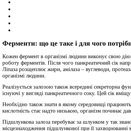
Ферменти: що це таке і для чого потрібн
Кожен фермент в організмі людини виконує свою дію
роботу ферментів. Після чого панкреатичний сік напр
Ліпаза розщеплює жири, амілаза – вуглеводи, протеаза
організмі людини.
Реалізується залозою також всередині секреторна функ
існуючі у вигляді панкреатичного соку. Цей сік вміщу
Необхідно також знати в якому середовищі працюють 
кислотність стає надто низькою, організм починає дав
Підшлункова залоза перебуває за шлунком у так званом
місцезнаходження підшлункової при її захворюванні м