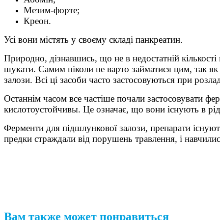
Мезим-форте;
Креон.
Усі вони містять у своєму складі панкреатин.
Природно, дізнавшись, що не в недостатній кількост
шукати. Самим ніколи не варто займатися цим, так я
залози. Всі ці засоби часто застосовуються при розла
Останнім часом все частіше почали застосовувати фе
кислотоустойчивы. Це означає, що вони існують в рі
Ферменти для підшлункової залози, препарати існують
предки страждали від порушень травлення, і навчилися
Вам также может понравиться