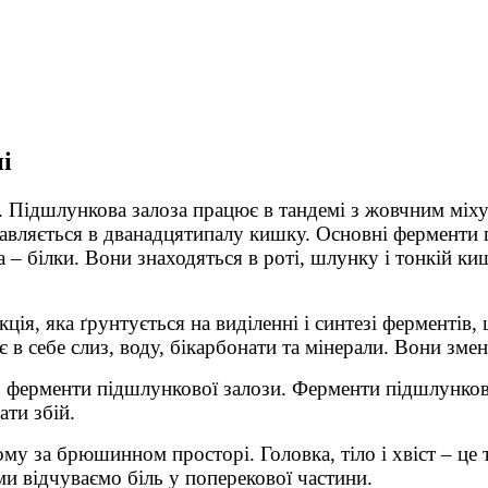
і
. Підшлункова залоза працює в тандемі з жовчним міх
авляється в дванадцятипалу кишку. Основні ферменти пі
 – білки. Вони знаходяться в роті, шлунку і тонкій ки
ція, яка ґрунтується на виділенні і синтезі ферментів,
є в себе слиз, воду, бікарбонати та мінерали. Вони зм
ферменти підшлункової залози. Ферменти підшлункової
ати збій.
у за брюшинном просторі. Головка, тіло і хвіст – це тр
и відчуваємо біль у поперекової частини.