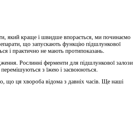
ати, який краще і швидше впорається, ми починаємо
препарати, що запускають функцію підшлункової
ться і практично не мають протипоказань.
дження. Рослинні ферменти для підшлункової залози
е перемішуються з їжею і засвоюються.
о, що ця хвороба відома з давніх часів. Ще наші