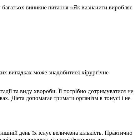
 у багатьох виникне питання «Як визначити виробляє
жких випадках може знадобитися хірургічне
тадії та виду хвороби. Її потрібно дотримуватися не
вах. Дієта допомагає тримати організм в тонусі і не
ішній день їх існує величезна кількість. Практично
рапія, що заповнює відсутні ферменти для