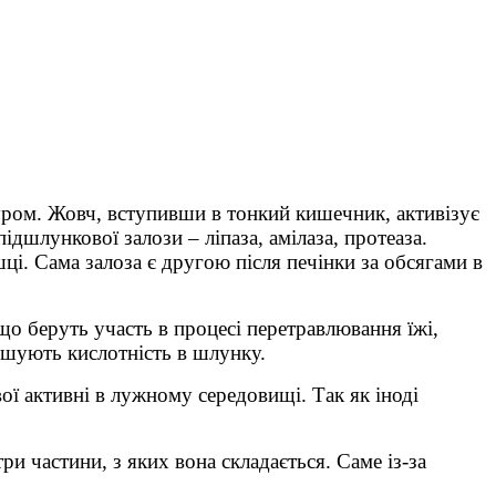
уром. Жовч, вступивши в тонкий кишечник, активізує
дшлункової залози – ліпаза, амілаза, протеаза.
шці. Сама залоза є другою після печінки за обсягами в
 що беруть участь в процесі перетравлювання їжі,
еншують кислотність в шлунку.
 активні в лужному середовищі. Так як іноді
и частини, з яких вона складається. Саме із-за