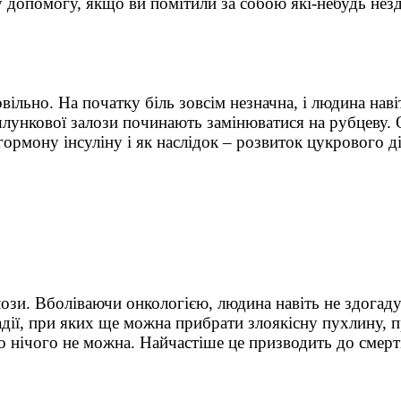
допомогу, якщо ви помітили за собою які-небудь незду
льно. На початку біль зовсім незначна, і людина навіт
шлункової залози починають замінюватися на рубцеву. 
гормону інсуліну і як наслідок – розвиток цукрового ді
зи. Вболіваючи онкологією, людина навіть не здогадує
дії, при яких ще можна прибрати злоякісну пухлину, п
 нічого не можна. Найчастіше це призводить до смерт