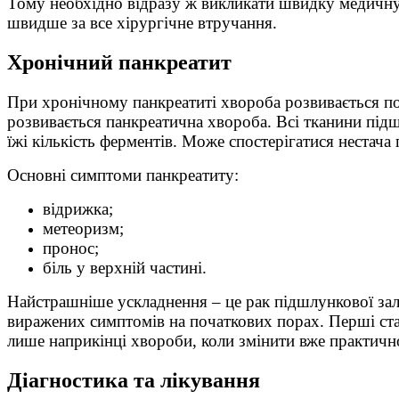
Тому необхідно відразу ж викликати швидку медичну 
швидше за все хірургічне втручання.
Хронічний панкреатит
При хронічному панкреатиті хвороба розвивається пові
розвивається панкреатична хвороба. Всі тканини під
їжі кількість ферментів. Може спостерігатися нестача 
Основні симптоми панкреатиту:
відрижка;
метеоризм;
пронос;
біль у верхній частині.
Найстрашніше ускладнення – це рак підшлункової зало
виражених симптомів на початкових порах. Перші ста
лише наприкінці хвороби, коли змінити вже практично
Діагностика та лікування