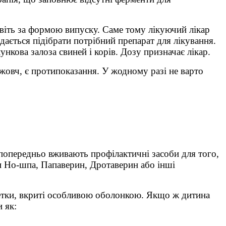
навіть за формою випуску. Саме тому лікуючий лікар
вдається підібрати потрібний препарат для лікування.
кова залоза свиней і корів. Дозу призначає лікар.
ь жовч, є протипоказання. У жодному разі не варто
попередньо вживають профілактичні засоби для того,
и Но-шпа, Папаверин, Дротаверин або інші
блетки, вкриті особливою оболонкою. Якщо ж дитина
 як: