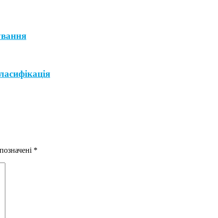
ування
ласифікація
 позначені
*