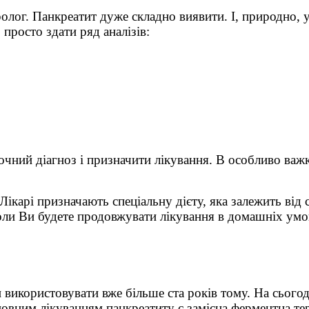
ролог. Панкреатит дуже складно виявити. І, природно,
просто здати ряд аналізів:
точний діагноз і призначити лікування. В особливо ва
карі призначають спеціальну дієту, яка залежить від с
, коли Ви будете продовжувати лікування в домашніх умо
використовувати вже більше ста років тому. На сьогодн
сновним лікуванням панкреатиту є замісна ферментна те