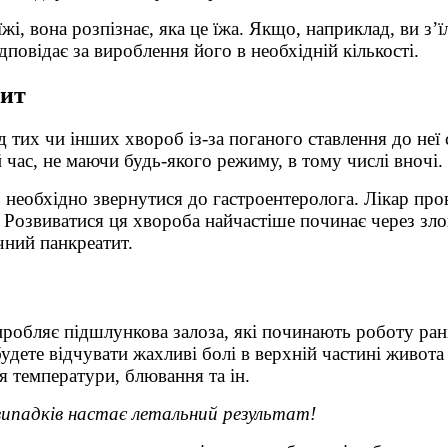
і, вона розпізнає, яка це їжа. Якщо, наприклад, ви з’ї
дповідає за вироблення його в необхідній кількості.
тит
 тих чи інших хвороб із-за поганого ставлення до неї
час, не маючи будь-якого режиму, в тому числі вночі.
необхідно звернутися до гастроентеролога. Лікар пров
т. Розвиватися ця хвороба найчастіше починає через з
чний панкреатит.
иробляє підшлункова залоза, які починають роботу ран
дете відчувати жахливі болі в верхній частині живота 
 температури, блювання та ін.
випадків настає летальний результат!