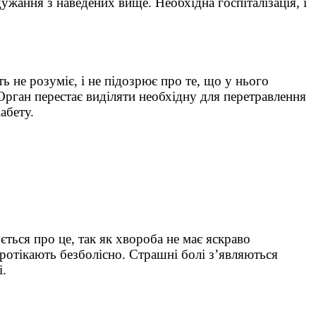
жання з наведених вище. Необхідна госпіталізація, і
ь не розуміє, і не підозрює про те, що у нього
Орган перестає виділяти необхідну для перетравлення
абету.
ться про це, так як хвороба не має яскраво
ротікають безболісно. Страшні болі з’являються
і.