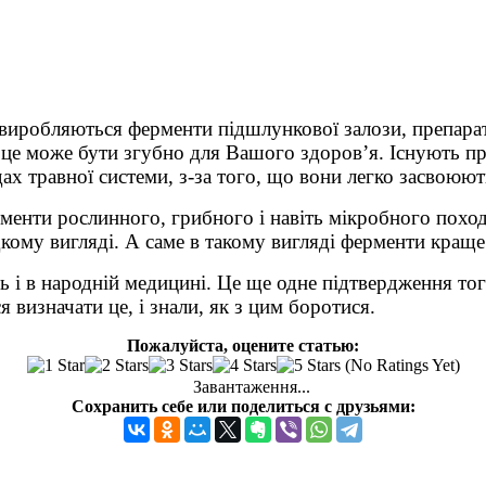
і виробляються ферменти підшлункової залози, препар
к це може бути згубно для Вашого здоров’я. Існують 
дах травної системи, з-за того, що вони легко засвоюю
рменти рослинного, грибного і навіть мікробного похо
дкому вигляді. А саме в такому вигляді ферменти кращ
 і в народній медицині. Це ще одне підтвердження тог
 визначати це, і знали, як з цим боротися.
Пожалуйста, оцените статью:
(No Ratings Yet)
Завантаження...
Сохранить себе или поделиться с друзьями: