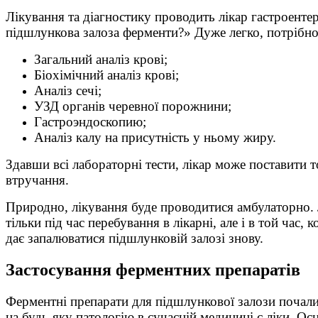
Лікування та діагностику проводить лікар гастроенте
підшлункова залоза ферменти?» Дуже легко, потрібно 
Загальний аналіз крові;
Біохімічний аналіз крові;
Аналіз сечі;
УЗД органів черевної порожнини;
Гастроэндоскопию;
Аналіз калу на присутність у ньому жиру.
Здавши всі лабораторні тести, лікар може поставити 
втручання.
Природно, лікування буде проводитися амбулаторно. Лі
тільки під час перебування в лікарні, але і в той час
дає запалюватися підшлунковій залозі знову.
Застосування ферментних препаратів
Ферментні препарати для підшлункової залози почали 
на будь-яку патологію в сучасній медицині є ліки. О