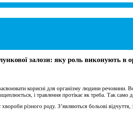
при панкреатиті.
ункової залози: яку роль виконують в о
асвоювати корисні для організму людини речовини. Вон
щеплюється, і травлення протікає як треба. Так само д
є хвороби різного роду. З’являються больові відчуття,