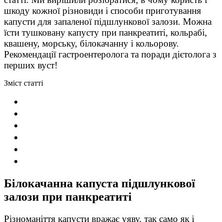
шкоду кожної різновиди і способи приготування
капусти для запаленої підшлункової залози. Можна
їсти тушковану капусту при панкреатиті, кольрабі,
квашену, морську, білокачанну і кольорову.
Рекомендації гастроентеролога та поради дієтолога з
перших вуст!
Зміст статті
Білокачанна
капуста підшлункової
залози при панкреатиті
Різноманіття капусти вражає уяву, так само як і