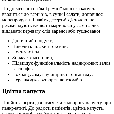
По досягненні стійкої ремісії морська капуста
вводиться до гарнірів, в супи і салати, доповнює
морепродукти і навіть десерти! Дієтологи не
рекомендують вживати мариновану ламінарію,
віддавати перевагу слід вареної або тушкованої.
Дієтичний продукт;
Виводить шлаки і токсини;
Постачає йод;
Знижує холестерин;
Підвищує функціональність надниркових залоз
та гіпофіза;
Покращує імунну опірність організму;
Перешкоджає утворенню тромбів.
Цвітна капуста
Прийшла черга дізнатися, чи кольорову капусту при
панкреатиті. До радості пацієнтів, цвітна капуста,
настільки улюблена багатьма, дозволена до