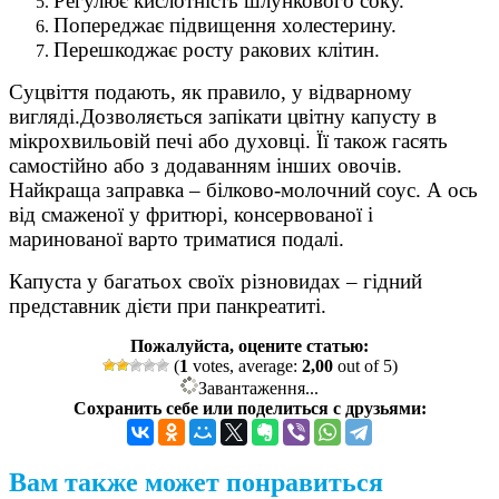
Регулює кислотність шлункового соку.
Попереджає підвищення холестерину.
Перешкоджає росту ракових клітин.
Суцвіття подають, як правило, у відварному
вигляді.Дозволяється запікати цвітну капусту в
мікрохвильовій печі або духовці. Її також гасять
самостійно або з додаванням інших овочів.
Найкраща заправка – білково-молочний соус. А ось
від смаженої у фритюрі, консервованої і
маринованої варто триматися подалі.
Капуста у багатьох своїх різновидах – гідний
представник дієти при панкреатиті.
Пожалуйста, оцените статью:
(
1
votes, average:
2,00
out of 5)
Завантаження...
Сохранить себе или поделиться с друзьями:
Вам также может понравиться