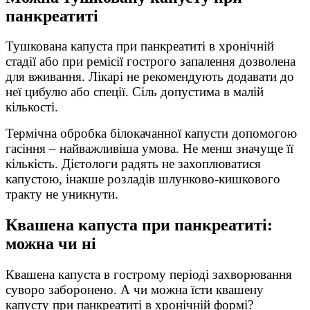
панкреатиті
Тушкована капуста при панкреатиті в хронічній
стадії або при ремісії гострого запалення дозволена
для вживання. Лікарі не рекомендують додавати до
неї цибулю або спеції. Сіль допустима в малій
кількості.
Термічна обробка білокачанної капусти допомогою
гасіння – найважливіша умова. Не менш значуще її
кількість. Дієтологи радять не захоплюватися
капустою, інакше розладів шлунково-кишкового
тракту не уникнути.
Квашена капуста при панкреатиті:
можна чи ні
Квашена капуста в гострому періоді захворювання
суворо заборонено. А чи можна їсти квашену
капусту при панкреатиті в хронічній формі?