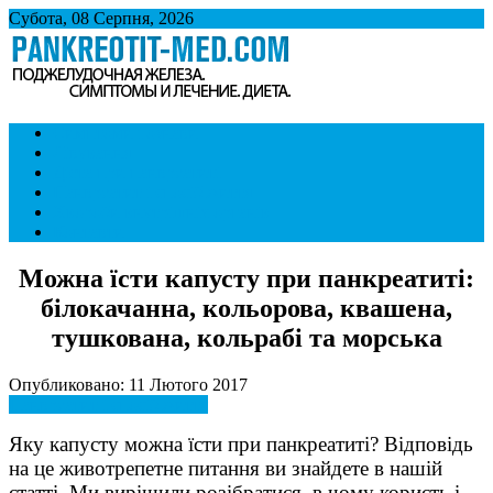
Субота, 08 Серпня, 2026
Панкреатит
Підшлункова залоза. Симптоми і лікування панкреатиту. Дієта
Симптоми і ознаки
при панкреатиті.
Лікування
Дієта при панкреатиті
Панкреатит і спосіб життя
Хвороби внутрішніх органів
Контакти
Можна їсти капусту при панкреатиті:
білокачанна, кольорова, квашена,
тушкована, кольрабі та морська
Опубликовано: 11 Лютого 2017
Панкреатит і спосіб життя
Яку капусту можна їсти при панкреатиті? Відповідь
на це животрепетне питання ви знайдете в нашій
статті. Ми вирішили розібратися, в чому користь і