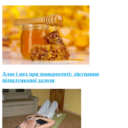
Алое і мед при панкреатиті: лікування
підшлункової залози