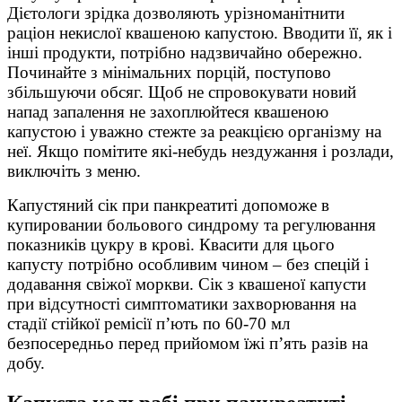
Дієтологи зрідка дозволяють урізноманітнити
раціон некислої квашеною капустою. Вводити її, як і
інші продукти, потрібно надзвичайно обережно.
Починайте з мінімальних порцій, поступово
збільшуючи обсяг. Щоб не спровокувати новий
напад запалення не захоплюйтеся квашеною
капустою і уважно стежте за реакцією організму на
неї. Якщо помітите які-небудь нездужання і розлади,
виключіть з меню.
Капустяний сік при панкреатиті допоможе в
купировании больового синдрому та регулювання
показників цукру в крові. Квасити для цього
капусту потрібно особливим чином – без спецій і
додавання свіжої моркви. Сік з квашеної капусти
при відсутності симптоматики захворювання на
стадії стійкої ремісії п’ють по 60-70 мл
безпосередньо перед прийомом їжі п’ять разів на
добу.