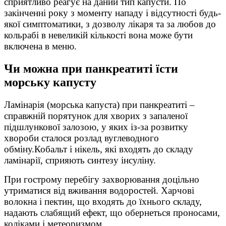
сприятливо реагує на даний тип капусти. По
закінченні року з моменту нападу і відсутності будь-
якої симптоматики, з дозволу лікаря та за любов до
кольрабі в невеликій кількості вона може бути
включена в меню.
Чи можна при панкреатиті їсти
морську капусту
Ламінарія (морська капуста) при панкреатиті –
справжній порятунок для хворих з запаленої
підшлункової залозою, у яких із-за розвитку
хвороби сталося розлад вуглеводного
обміну.Кобальт і нікель, які входять до складу
ламінарії, сприяють синтезу інсуліну.
При гострому перебігу захворювання доцільно
утриматися від вживання водоростей. Харчові
волокна і пектин, що входять до їхнього складу,
надають слабящий ефект, що обернеться проносами,
коліками і метеоризмом.