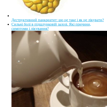
Деструктивний панкреатит: що це таке і як це лікувати?
Сильні болі в підшлунковій залозі. Які причини,
симптоми і лікування?