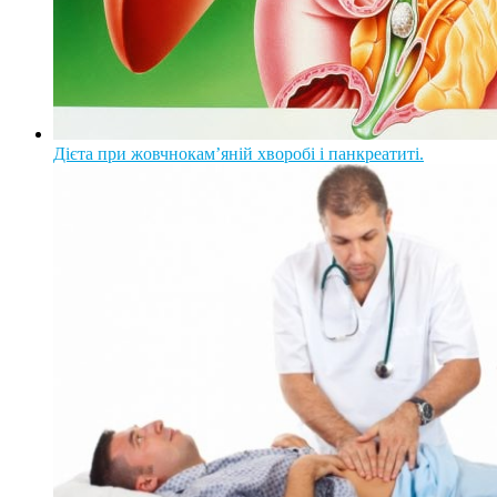
Дієта при жовчнокам’яній хворобі і панкреатиті.