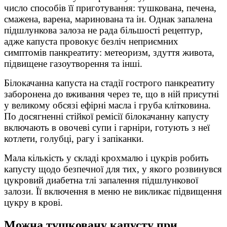
число способів її приготування: тушкована, печена,
смажена, варена, маринована та ін. Однак запалена
підшлункова залоза не рада більшості рецептур,
адже капуста провокує безліч неприємних
симптомів панкреатиту: метеоризм, здуття живота,
підвищене газоутворення та інші.
Білокачанна капуста на стадії гострого панкреатиту
заборонена до вживання через те, що в ній присутні
у великому обсязі ефірні масла і груба клітковина.
По досягненні стійкої ремісії білокачанну капусту
включають в овочеві супи і гарніри, готують з неї
котлети, голубці, рагу і запіканки.
Мала кількість у складі крохмалю і цукрів робить
капусту щодо безпечної для тих, у якого розвинувся
цукровий диабетна тлі запалення підшлункової
залози. Її включення в меню не викликає підвищення
цукру в крові.
Можна тушковану капусту при