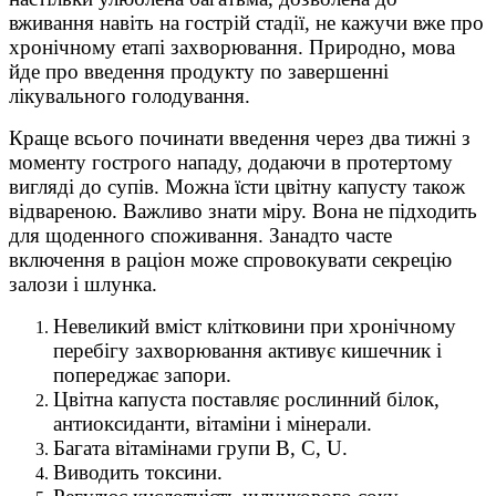
вживання навіть на гострій стадії, не кажучи вже про
хронічному етапі захворювання. Природно, мова
йде про введення продукту по завершенні
лікувального голодування.
Краще всього починати введення через два тижні з
моменту гострого нападу, додаючи в протертому
вигляді до супів. Можна їсти цвітну капусту також
відвареною. Важливо знати міру. Вона не підходить
для щоденного споживання. Занадто часте
включення в раціон може спровокувати секрецію
залози і шлунка.
Невеликий вміст клітковини при хронічному
перебігу захворювання активує кишечник і
попереджає запори.
Цвітна капуста поставляє рослинний білок,
антиоксиданти, вітаміни і мінерали.
Багата вітамінами групи В, С, U.
Виводить токсини.