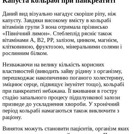
Капуста кольрабі при панкреатиті
Даний вид візуально нагадує скоріше ріпу, ніж
капусту. Завдяки високому вмісту в кольрабі
вітамінів групи З вона отримала прізвисько
«Північний лимон». Стеблеплід рясніє також
вітамінами А, В2, РР, залізом, цинком, магнієм,
клітковиною, фруктозою, мінеральними солями і
рослинним білком.
Незважаючи на велику кількість корисних
властивостей (виводить зайву рідину з організму,
перешкоджає накопиченню поганого холестерину,
зміцнює серце, підвищує імунітет тощо), кольрабі
при панкреатиті небажана. Її вживання в гостру
стадію запального процесу підшлункової залози
призведе до ускладнення хвороби. У хронічний
період кольрабі намагаються також виключити з
раціону.
Виняток можуть становити пацієнтів, організм яких