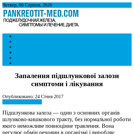
Четвер, 06 Серпня, 2026
Панкреатит
Підшлункова залоза. Симптоми і лікування панкреатиту. Дієта
Симптоми і ознаки
при панкреатиті.
Лікування
Дієта при панкреатиті
Панкреатит і спосіб життя
Хвороби внутрішніх органів
Контакти
Запалення підшлункової залози
симптоми і лікування
Опубликовано: 24 Січня 2017
Симптоми і ознаки
Підшлункова залоза — один з основних органів
шлунково-кишкового тракту, без нормальної роботи
якого неможливе повноцінне травлення. Вона
регулює обмін речовин в організмі і виробляє