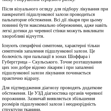
Після візуального огляду для підбору лікування при
панкреатиті підшлункової залози проводиться
пальпаторне обстеження. Всі дії лікаря при цьому
повинні бути максимально обережними, адже навіть
легкі дотики до черевної стінки можуть викликати
хворобливі відчуття.
Існують специфічні симптоми, характерні тільки
симптомів запалення підшлункової залози. Це
болючість при пальпації в зонах Шоффара і
Губерггрица – Скульського. Точне розташування
цих зон добре відомо лікарям і при запаленні
підшлункової залози лікування починається
практично відразу.
Для підтвердження діагнозу проводять додаткове
обстеження. Це УЗД діагностика органів черевної
порожнини. Зазвичай виявляється збільшення
розмірів підшлункової залози і неоднорідність
структури тканини.