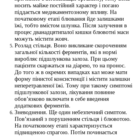
носить майже постійний характер і погано
піддається медикаментозному впливу. На
початковому етапі блювання йде залишками
їжі, тобто вмістом шлунка. Після залучення в
процес дванадцятипалої кишки блювотні маси
можуть містити жовч.
Розлад стільця. Воно викликане скороченням
загальної кількості ферментів, які в нормі
виробляє підшлункова залоза. При цьому
пацієнти скаржаться на діарею, то на пронос.
До того ж в окремих випадках кал може мати
форму пінистої консистенції і містити залишки
неперетравленої їжі. Тому при такому симптомі
підшлункової залози, лікування повинне
обов’язково включати в себе введення
додаткових ферментів.
Зневоднення. Ще один небезпечний симптом.
Пов’язаний з порушенням стільця і блювотою.
На початковому етапі характеризується
підвищеною спрагою. Потім починається