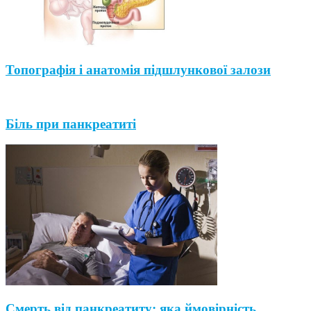
Топографія і анатомія підшлункової залози
Біль при панкреатиті
Смерть від панкреатиту: яка ймовірність