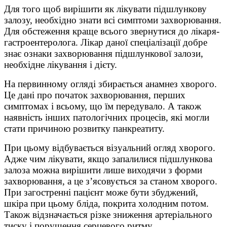
Для того щоб вирішити як лікувати підшлункову
залозу, необхідно знати всі симптоми захворювання.
Для обстеження краще всього звернутися до лікаря-
гастроентеролога. Лікар даної спеціалізації добре
знає ознаки захворювання підшлункової залози,
необхідне лікування і дієту.
На первинному огляді збирається анамнез хворого.
Це дані про початок захворювання, перших
симптомах і всьому, що їм передувало. А також
наявність інших патологічних процесів, які могли
стати причиною розвитку панкреатиту.
При цьому відбувається візуальний огляд хворого.
Адже чим лікувати, якщо запалилися підшлункова
залоза можна вирішити лише виходячи з форми
захворювання, а це з’ясовується за станом хворого.
При загостренні пацієнт може бути збуджений,
шкіра при цьому бліда, покрита холодним потом.
Також відзначається різке зниження артеріального
тиску і порушення серцевого ритму.