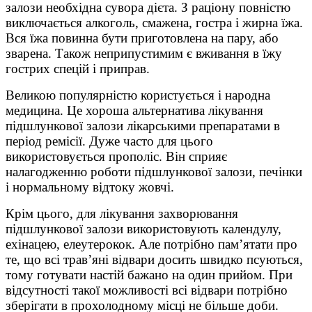
залози необхідна сувора дієта. З раціону повністю
виключається алкоголь, смажена, гостра і жирна їжа.
Вся їжа повинна бути приготовлена на пару, або
зварена. Також неприпустимим є вживання в їжу
гострих спецій і приправ.
Великою популярністю користується і народна
медицина. Це хороша альтернатива лікування
підшлункової залози лікарськими препаратами в
період ремісії. Дуже часто для цього
використовується прополіс. Він сприяє
налагодженню роботи підшлункової залози, печінки
і нормальному відтоку жовчі.
Крім цього, для лікування захворювання
підшлункової залози використовують календулу,
ехінацею, елеутерокок. Але потрібно пам’ятати про
те, що всі трав’яні відвари досить швидко псуються,
тому готувати настій бажано на один прийом. При
відсутності такої можливості всі відвари потрібно
зберігати в прохолодному місці не більше доби.