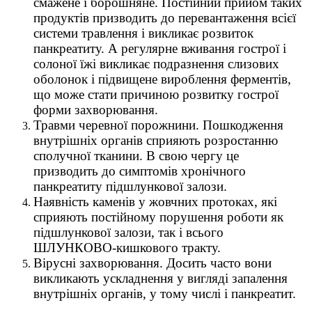
смажене і борошняне. Постійний прийом таких
продуктів призводить до перевантаження всієї
системи травлення і викликає розвиток
панкреатиту. А регулярне вживання гострої і
солоної їжі викликає подразнення слизових
оболонок і підвищене вироблення ферментів,
що може стати причиною розвитку гострої
форми захворювання.
Травми черевної порожнини. Пошкодження
внутрішніх органів сприяють розростанню
сполучної тканини. В свою чергу це
призводить до симптомів хронічного
панкреатиту підшлункової залози.
Наявність каменів у жовчних протоках, які
сприяють постійному порушення роботи як
підшлункової залози, так і всього
ШЛУНКОВО-кишкового тракту.
Вірусні захворювання. Досить часто вони
викликають ускладнення у вигляді запалення
внутрішніх органів, у тому числі і панкреатит.