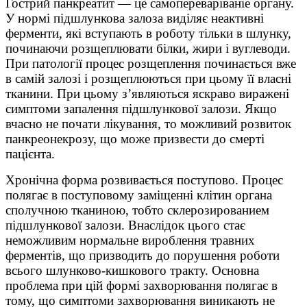
Гострий панкреатит — це самопереваріваніе органу.
У нормі підшлункова залоза виділяє неактивні
ферменти, які вступають в роботу тільки в шлунку,
починаючи розщеплювати білки, жири і вуглеводи.
При патології процес розщеплення починається вже
в самій залозі і розщеплюються при цьому її власні
тканини. При цьому з’являються яскраво виражені
симптоми запалення підшлункової залози. Якщо
вчасно не почати лікування, то можливий розвиток
панкреонекрозу, що може призвести до смерті
пацієнта.
Хронічна форма розвивається поступово. Процес
полягає в поступовому заміщенні клітин органа
сполучною тканиною, тобто склерозированием
підшлункової залози. Внаслідок цього стає
неможливим нормальне вироблення травних
ферментів, що призводить до порушення роботи
всього шлунково-кишкового тракту. Основна
проблема при цій формі захворювання полягає в
тому, що симптоми захворювання виникають не