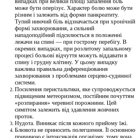
випадках при великій площі запалення біль
може бути оперізує. Характер болю може бути
різним і залежить від форми панкреатиту.
Тупий ниючий біль відзначається при хронічній
формі захворювання, а сильний
нападоподібний підсилюється в положенні
лежачи на спині — при гострому перебігу. В
окремих випадках, при розлитому запальному
процесі больові відчуття можуть віддавати в
спину і грудну клітину. У цьому випадку
важлива правильна диференціювання
захворювання з проблемами серцево-судинної
системи.
Посилення перистальтики, яке супроводжується
підвищеним метеоризмом, постійним почуттям
«розпирання» черевної порожнини. Цей
симптом залежить від здавлення жовчних
проток.
Нудота. Виникає після кожного прийому їжі.
Блювота не приносить полегшення. Її основною
причиною є інтоксикація організму, тому вона