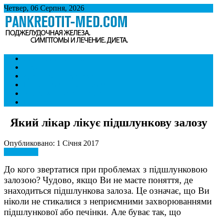
Четвер, 06 Серпня, 2026
Панкреатит
Підшлункова залоза. Симптоми і лікування панкреатиту. Дієта
Симптоми і ознаки
при панкреатиті.
Лікування
Дієта при панкреатиті
Панкреатит і спосіб життя
Хвороби внутрішніх органів
Контакти
Який лікар лікує підшлункову залозу
Опубликовано: 1 Січня 2017
Лікування
До кого звертатися при проблемах з підшлунковою
залозою? Чудово, якщо Ви не маєте поняття, де
знаходиться підшлункова залоза. Це означає, що Ви
ніколи не стикалися з неприємними захворюваннями
підшлункової або печінки. Але буває так, що