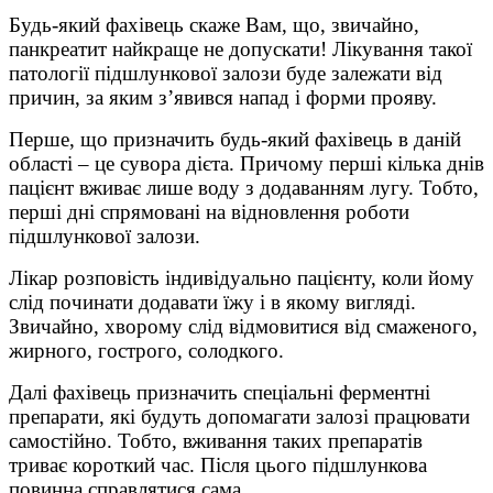
Будь-який фахівець скаже Вам, що, звичайно,
панкреатит найкраще не допускати! Лікування такої
патології підшлункової залози буде залежати від
причин, за яким з’явився напад і форми прояву.
Перше, що призначить будь-який фахівець в даній
області – це сувора дієта. Причому перші кілька днів
пацієнт вживає лише воду з додаванням лугу. Тобто,
перші дні спрямовані на відновлення роботи
підшлункової залози.
Лікар розповість індивідуально пацієнту, коли йому
слід починати додавати їжу і в якому вигляді.
Звичайно, хворому слід відмовитися від смаженого,
жирного, гострого, солодкого.
Далі фахівець призначить спеціальні ферментні
препарати, які будуть допомагати залозі працювати
самостійно. Тобто, вживання таких препаратів
триває короткий час. Після цього підшлункова
повинна справлятися сама.