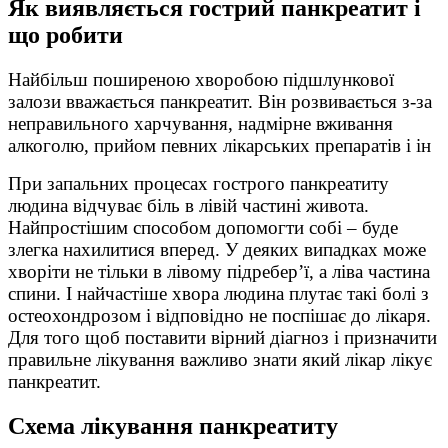
Як виявляється гострий панкреатит і
що робити
Найбільш поширеною хворобою підшлункової
залози вважається панкреатит. Він розвивається з-за
неправильного харчування, надмірне вживання
алкоголю, прийом певних лікарських препаратів і ін
При запальних процесах гострого панкреатиту
людина відчуває біль в лівій частині живота.
Найпростішим способом допомогти собі – буде
злегка нахилитися вперед. У деяких випадках може
хворіти не тільки в лівому підребер’ї, а ліва частина
спини. І найчастіше хвора людина плутає такі болі з
остеохондрозом і відповідно не поспішає до лікаря.
Для того щоб поставити вірний діагноз і призначити
правильне лікування важливо знати який лікар лікує
панкреатит.
Схема лікування панкреатиту