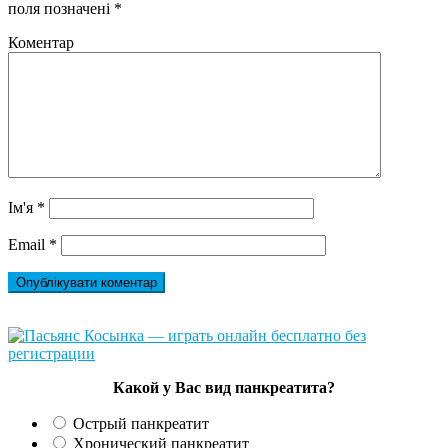
поля позначені
*
Коментар
Ім'я
*
Email
*
Какой у Вас вид панкреатита?
Острый панкреатит
Хронический панкреатит