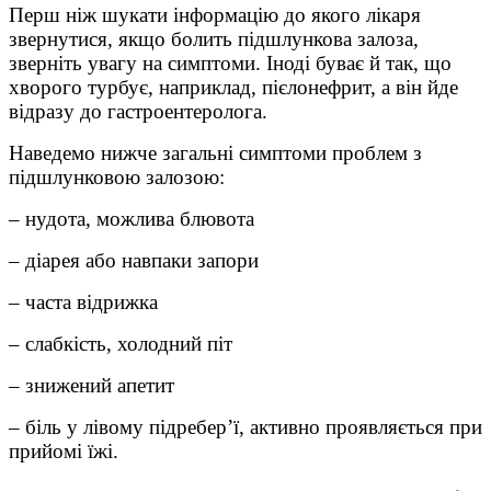
Перш ніж шукати інформацію до якого лікаря
звернутися, якщо болить підшлункова залоза,
зверніть увагу на симптоми. Іноді буває й так, що
хворого турбує, наприклад, пієлонефрит, а він йде
відразу до гастроентеролога.
Наведемо нижче загальні симптоми проблем з
підшлунковою залозою:
– нудота, можлива блювота
– діарея або навпаки запори
– часта відрижка
– слабкість, холодний піт
– знижений апетит
– біль у лівому підребер’ї, активно проявляється при
прийомі їжі.