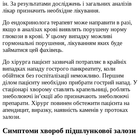
ін. За результатами досліджень і загальних аналізів
лікар призначить необхідне лікування.
До ендокринолога терапевт може направити в разі,
якщо в аналізах крові виявлять порушену норму
глюкози в крові. У цьому випадку можливі
гормональні порушення, лікуванням яких буде
займатися цей фахівець.
До хірурга пацієнт зазвичай потрапляє в крайніх
випадках нападу гострого панкреатиту, коли
обійтися без госпіталізації неможливо. Першим
ділом пацієнту необхідно прибрати гострий напад. У
стаціонарі хворому ставлять крапельниці, роблять
знеболюючі ін’єкції або призначають знеболюючі
препарати. Хірург повинен обстежити пацієнта на
апендицит, виразку, наявність каменів у протоках
залози.
Симптоми хвороб підшлункової залози