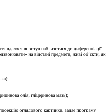
тя вдалося впритул наблизитися до диференціації
звонювати» на відстані предмети, живі об’єкти, як
ька);
рицинова олія, гліцеринова мазь);
є проекцію оглядового картинки, задає програму