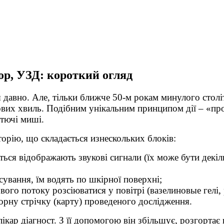
ор, УЗД: короткий огляд
давно. Але, тільки ближче 50-м рокам минулого століт
вих хвиль. Подібним унікальним принципом дії – «прод
етючі миші.
орію, що складається изнескольких блоків:
ься відображають звукові сигнали (їх може бути декіл
сування, їм водять по шкірної поверхні;
вого потоку розсіюватися у повітрі (вазелиновые гелі, 
орну стрічку (карту) проведеного дослідження.
лікар діагност. З її допомогою він збільшує, розгорта