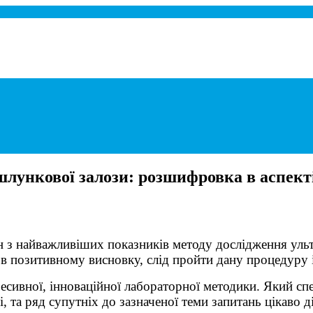
при панкреатиті.
лункової залози: розшифровка в аспект
 з найважливіших показників методу дослідження ульт
в позитивному висновку, слід пройти дану процедуру
ресивної, інноваційної лабораторної методики. Який сп
та ряд супутніх до зазначеної теми запитань цікаво д