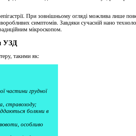
 епігастрії. При зовнішньому огляді можлива лише пов
оробливих симптомів. Завдяки сучасній нано технологі
традиційним мікроскопом.
я УЗД
теру, такими як:
вої частини грудної
а, стравоходу;
іддаються болями в
блювоти, особливо