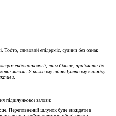
. Тобто, слизовий епідерміс, судини без ознак
хівцям ендокринології, тим більше, приймати до
кової залози
. У кожному індивідуальному випадку
рективи.
ня підшлункової залози:
серце. Переповнений шлунок буде викидати в
безпосередньо своїми прямими обов’язками –