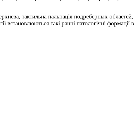
ерхнева, тактильна пальпація подреберных областей,
ї встановлюються такі ранні патологічні формації в