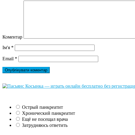
Коментар
Ім'я
*
Email
*
Острый панкреатит
Хронический панкреатит
Ещё не посещал врача
Затрудняюсь ответить