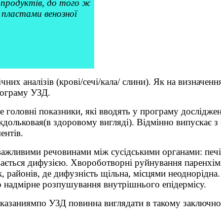
 продуктів, до того ж
пластами венозної
них аналізів (крові/сечі/кала/ слини). Як на визначенн
хограму УЗД.
це головні показники, які вводять у програму дослідж
льковая(в здоровому вигляді). Відмінно випускає з се
ентів.
 важливими речовинами між сусідськими органами: печ
ається дифузією. Хвороботворні руйнування паренхіми
 районів, де дифузність щільна, місцями неоднорідна. 
бо надмірне розпушування внутрішнього епідермісу.
оказаниямпо УЗД повинна виглядати в такому заключно