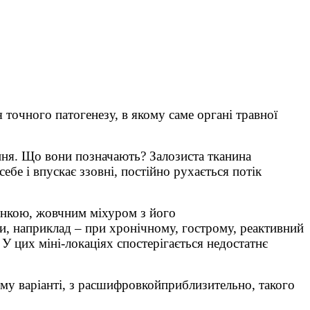
я точного патогенезу, в якому саме органі травної
ення. Що вони позначають? Залозиста тканина
бе і впускає ззовні, постійно рухається потік
інкою, жовчним міхуром з його
, наприклад – при хронічному, гострому, реактивний
У цих міні-локаціях спостерігається недостатнє
му варіанті, з расшифровкойприблизительно, такого