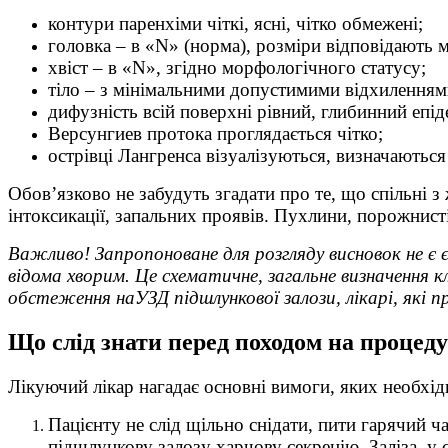
контури паренхіми чіткі, ясні, чітко обмежені;
головка – в «N» (норма), розміри відповідають
хвіст – в «N», згідно морфологічного статусу;
тіло – з мінімальними допустимими відхиленнями 
дифузність всій поверхні рівний, глибинний епід
Версунгиев протока проглядається чітко;
острівці Лангренса візуалізуються, визначаються
Обов’язково не забудуть згадати про те, що спільні 
інтоксикації, запальних проявів. Пухлини, порожнисті
Важливо! Запропоноване для розгляду висновок не є
відома хворим. Це схематичне, загальне визначення к
обстеження
на
УЗД підшлункової залози
, лікарі, які
Що слід знати перед походом на процед
Лікуючий лікар нагадає основні вимоги, яких необх
Пацієнту не слід щільно снідати, пити гарячий 
підшлункову залозу харчову секрецію. Заліза, у