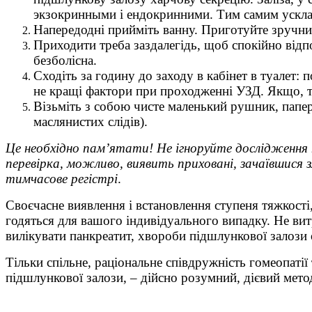
экзокринными і ендокринними. Тим самим ускла
Напередодні прийміть ванну. Приготуйте зручний
Приходити треба заздалегідь, щоб спокійно відп
безболісна.
Сходіть за годину до заходу в кабінет в туалет: 
не кращі фактори при проходженні УЗД. Якщо, ті
Візьміть з собою чисте маленький рушник, папер
маслянистих слідів).
Це необхідно пам’ятати! Не ігноруйте
дослідження 
перевірка, можливо, виявить приховані, зачаївшися зл
тимчасове регістрі
.
Своєчасне виявлення і встановлення ступеня тяжкості,
годяться для вашого індивідуального випадку. Не витр
вилікувати панкреатит, хвороби підшлункової залози 
Тільки спільне, раціональне співдружність гомеопат
підшлункової залози, – дійсно розумний, дієвий метод