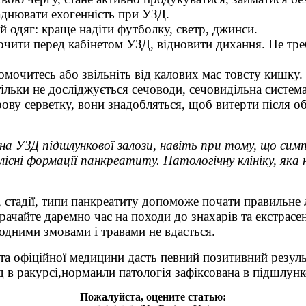
днювати ехогенність при УЗД.
 одяг: краще надіти футболку, светр, джинси.
очити перед кабінетом УЗД, відновити дихання. Не тр
помочитесь або звільніть від калових мас товсту кишку.
льки не досліджується сечоводи, сечовидільна система
ову серветку, вони знадобляться, щоб витерти після о
на УЗД підшлункової залози
, навіть при тому, що
сим
існі формації панкреатиту. Патологічну клініку, яка н
 стадії, типи панкреатиту допоможе почати правильне л
ачайте даремно час на походи до знахарів та екстрасе
одними змовами і травами не вдасться.
ії та офіційної медицини дасть певний позитивний ре
 в ракурсі,нормаили патологія зафіксована в підшлунко
Пожалуйста, оцените статью: