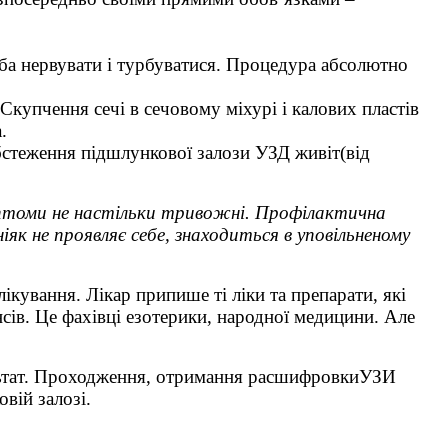
еба нервувати і турбуватися. Процедура абсолютно
 Скупчення сечі в сечовому міхурі і калових пластів
.
бстеження підшлункової залози УЗД живіт(від
птоми
не настільки тривожні. Профілактична
іяк не проявляє себе, знаходиться в уповільненому
ікування. Лікар припише ті ліки та препарати, які
нсів. Це фахівці езотерики, народної медицини. Але
зультат. Проходження, отримання расшифровкиУЗИ
вій залозі.