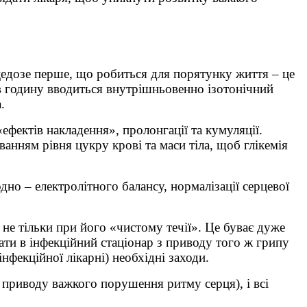
ацедозе перше, що робиться для порятунку життя – це
 в годину вводиться внутрішньовенно ізотонічний
.
ефектів накладення», пролонгації та кумуляції.
ванням рівня цукру крові та маси тіла, щоб глікемія
о – електролітного балансу, нормалізації серцевої
не тільки при його «чистому течії». Це буває дуже
вати в інфекційний стаціонар з приводу того ж грипу
нфекційної лікарні) необхідні заходи.
 з приводу важкого порушення ритму серця), і всі