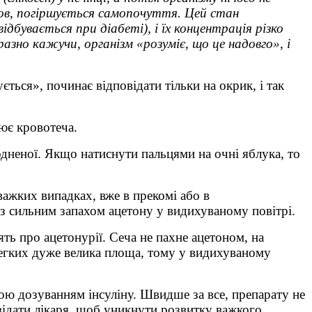
ров, погіршується самопочуття. Цей стан
дбувається при діабеті), і їх концентрація різко
азно кажучи, організм «розуміє, що це надовго», і
ється», починає відповідати тільки на окрик, і так
лює кровотеча.
дненої. Якщо натиснути пальцями на очні яблука, то
важких випадках, вже в прекомі або в
 з сильним запахом ацетону у видихуваному повітрі.
ть про ацетонурії. Сеча не пахне ацетоном, на
легких дуже велика площа, тому у видихуваному
тною дозуванням інсуліну. Швидше за все, препарату не
двідати лікаря, щоб уникнути розвитку важкого