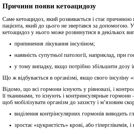
Причини появи кетоацидозу
Саме кетоацидоз, який розвивається і стає причиною
пацієнта, який до цього не звертався за допомогою. У
кетоацидоз у нього може розвинутися в декількох ви
припинення лікування інсуліном;
наявність супутньої патології, наприклад, при гос
у тому випадку, якщо потрібно збільшити дозу ін
Що ж відбувається в організмі, якщо свого інсуліну «н
Відомо, що всі гормони існують у рівновазі, і контр
її тканинами, то існують і контринсулярные гормони –
щоб мобілізувати організм до захисту і м’язовим скор
виділення контрінсулярних гормонів виводить гл
зростає «цукристість» крові, або гіперглікемія, 