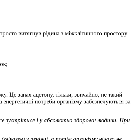
просто витягнув рідина з міжклітинного простору.
ок;
ку. Це запах ацетону, тільки, звичайно, не такий
 а енергетичні потреби організму забезпечуються за
е зустрітися і у абсолютно здорової людини. При
ікоген) у печінці, а потім організму нічого не