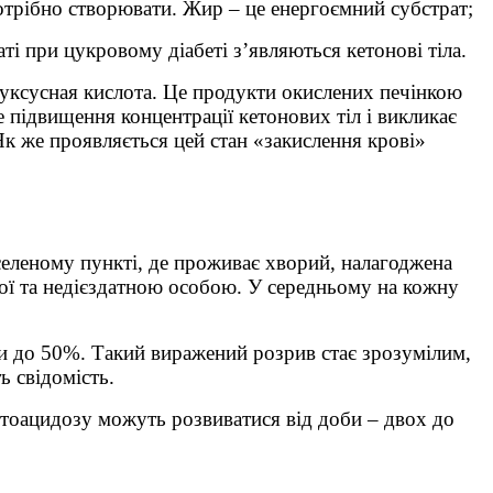
потрібно створювати. Жир – це енергоємний субстрат;
аті при цукровому діабеті з’являються кетонові тіла.
воуксусная кислота. Це продукти окислених печінкою
е підвищення концентрації кетонових тіл і викликає
 Як же проявляється цей стан «закислення крові»
селеному пункті, де проживає хворий, налагоджена
ної та недієздатною особою. У середньому на кожну
ти до 50%. Такий виражений розрив стає зрозумілим,
 свідомість.
етоацидозу можуть розвиватися від доби – двох до