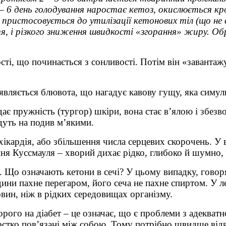
 – 6 день голодування наростає кетоз, окислюється к
ристосовується до утилізації кетонових тіл (що не ві
я, і різкого зниження швидкості «згорання» жиру. Обр
ті, що починається з сонливості. Потім він «завантажу
з’являється блювота, що нагадує кавову гущу, яка симу
 пружність (тургор) шкіри, вона стає в’ялою і збезво
дуть на подив м’якими.
ахікардія, або збільшення числа серцевих скорочень. У 
ання Куссмауля – хворий дихає рідко, глибоко й шумно,
. Що означають кетони в сечі? У цьому випадку, говоря
дини пахне перегаром, його сеча не пахне спиртом. У 
овин, ніж в рідких середовищах організму.
ворого на діабет – це означає, що є проблеми з адеква
 жорстко пов’язані між собою. Тому потрібно швидше ві