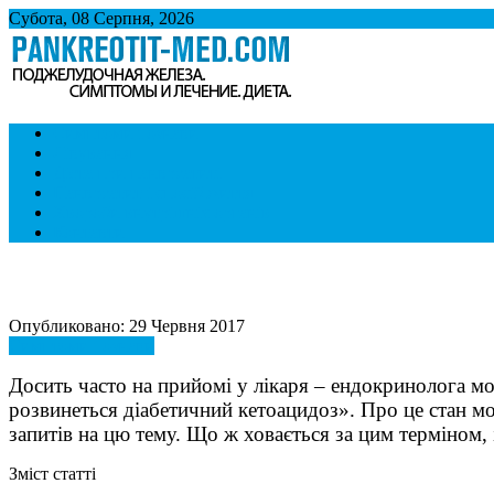
Субота, 08 Серпня, 2026
Панкреатит
Підшлункова залоза. Симптоми і лікування панкреатиту. Дієта 
Симптоми і ознаки
Лікування
Дієта при панкреатиті
Панкреатит і спосіб життя
Хвороби внутрішніх органів
Контакти
Опубликовано: 29 Червня 2017
Симптоми і ознаки
Досить часто на прийомі у лікаря – ендокринолога мо
розвинеться діабетичний кетоацидоз». Про це стан мож
запитів на цю тему. Що ж ховається за цим терміном, 
Зміст статті