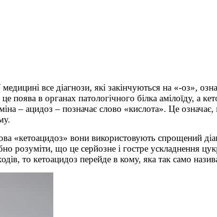
 медицині все діагнози, які закінчуються на «-оз», оз
 це поява в органах патологічного білка амілоїду, а ке
іна – ацидоз – позначає слово «кислота». Це означає, щ
му.
ова «кетоацидоз» вони використовують спрощений діаг
рібно розуміти, що це серйозне і гостре ускладнення ц
дів, то кетоацидоз перейде в кому, яка так само назива