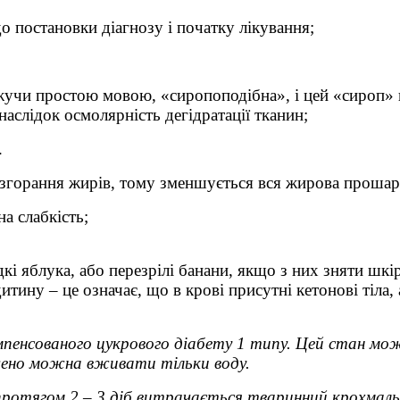
до постановки діагнозу і початку лікування;
ажучи простою мовою, «сиропоподібна», і цей «сироп» 
слідок осмолярність дегідратації тканин;
.
 згорання жирів, тому зменшується вся жирова прошар
а слабкість;
кі яблука, або перезрілі банани, якщо з них зняти шкір
итину – це означає, що в крові присутні кетонові тіла,
пенсованого цукрового діабету 1 типу. Цей стан мож
ежено можна вживати тільки воду.
ротягом 2 – 3 діб витрачається тваринний крохмаль (гл