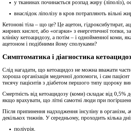
у тканинах починається розпад жиру (ліполіз), 
внаслідок ліполізу в кров потрапляють вільні жир
Кетонові тіла – що це? Це ацетон, гідроксибутират, 
жирних кислот, або «огарки» з енергетичної топки, за
клініку кетоацидозу, а потім – і однойменної коми, я
ацетоном і подібними йому сполуками?
Симптоматика і діагностика кетоацидо
Слід нагадати, що кетоацидоз не можна вважати части
хороша організація медичної допомоги, і сам пацієнт
тисячу пацієнтів з діабетом першого типу щороку вин
Смертність від кетоацидозу (коми) складає від 0,5% 
якщо врахувати, що літні самотні люди при погіршен
Після припинення надходження інсуліну в організм, 
декількох тижнів. У середньому, проходить кілька дні
поліурія.