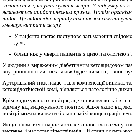
залишається, як утилізувати жири. У підсумку до 5
називається ацидотическим кризом. Потім організм п
падає. Це відповідає періоду поліпшення самопочутт
зменшує витрати жиру.
У пацієнта настає поступове затьмарення свідомос
далі;
більш ніж у чверті пацієнтів з цією патологією 
У людини з вираженим діабетичним кетоацидозом падає
внутрішньоочний тиск також буде знижено, і вони бу
Артеріальний тиск падає, і для компенсації виникає т
кетоацідотіческой комі, з’являється патологічне дих
Крім видихуваного повітря, ацетон виявляють і в сечі
відміну від видихуваного повітря. Адже якщо від лю
повітрі можна виявити більш слабкі концентрації реч
Якщо з’явилися і наростають кетонові тіла в сечі у х
вистачає, і наростає гіперглікемія. Ці стани досить