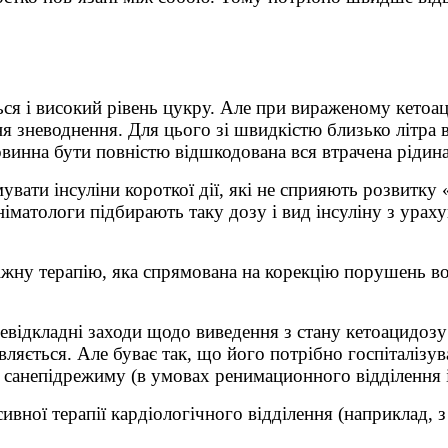
ється і високий рівень цукру. Але при вираженому кето
ння зневоднення. Для цього зі швидкістю близько літра
винна бути повністю відшкодована вся втрачена рідина
вати інсуліни короткої дії, які не сприяють розвитку «
іматологи підбирають таку дозу і вид інсуліну з ураху
ну терапію, яка спрямована на корекцію порушень водн
відкладні заходи щодо виведення з стану кетоацидозу 
являється. Але буває так, що його потрібно госпіталізу
 санепідрежиму (в умовах ренимационного відділення і
нсивної терапії кардіологічного відділення (наприклад,