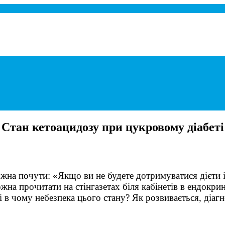
при панкреатиті.
Стан кетоацидозу при цукровому діабеті
жна почути: «Якщо ви не будете дотримуватися дієти і 
на прочитати на стінгазетах біля кабінетів в ендокрин
і в чому небезпека цього стану? Як розвивається, діагн