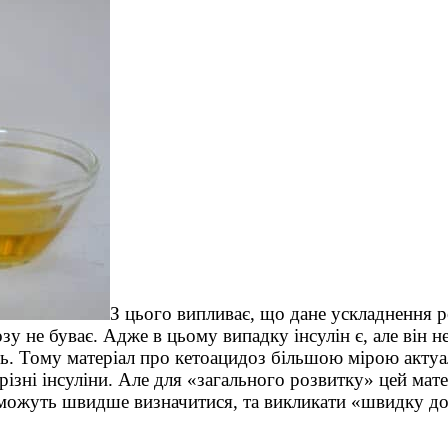
З цього випливає, що дане ускладнення р
озу не буває. Адже в цьому випадку інсулін є, але він 
ть. Тому матеріал про кетоацидоз більшою мірою актуал
 різні інсуліни. Але для «загального розвитку» цей ма
можуть швидше визначитися, та викликати «швидку до