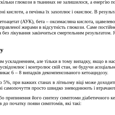
оскільки глюкози в тканинах не залишилося, а енергію 
ні кислоти, а печінка їх захоплює і окислює. В результ
ацетоацетат (АУК), бета – оксимасляна кислота, щавеле
правленої жирами в відсутність глюкози. Саме постійн
ка без лікування закінчиться смертельним результатом.
зу
м ускладненням, але тільки в тому випадку, якщо в на
 усвідомлює і контролює свій стан, не будучи асоціаль
икає 6 – 8 випадків декомпенсованого кетоацидозу.
до 5%, при важких станах в літньому віці може доходи
ні самопочуття просто швидко зневоднюють і втрачають
або припинення його синтезу симптоми діабетичного к
в до початку появи симптомів, які такі: