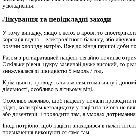
ускладнення.
Лікування та невідкладні заходи
У тому випадку, якщо є кетоз в крові, то спостеріга
корекція водно – електролітного балансу, або лікува
розчин хлориду натрію. Вже до кінця першої доби по
Разом з регидратацией пацієнт негайно починає отриму
Оскільки рівень цукру зазвичай дуже високий, то реан
знижувалася зі швидкістю 5 ммоль / год.
Крім цього, проводять також симптоматичну і допоміж
діяльності, особливо в літньому віці.
Особливо важливо, щоб пацієнту почали проводити не
рідко, коли крім кетоацидозу у пацієнта нічого не ви
або дизентерії, і проводити там, в умовах дотримання
Іноді потрібно, щоб пацієнт знаходився в палаті інте
призначення виконуються саме там.