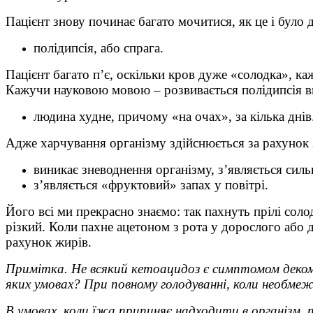
Пацієнт знову починає багато мочитися, як це і було 
полідипсія, або спрага.
Пацієнт багато п’є, оскільки кров дуже «солодка», к
Кажучи науковою мовою – розвивається полідипсія вна
людина худне, причому «на очах», за кілька днів
Адже харчування організму здійснюється за рахунок
виникає зневоднення організму, з’являється сильн
з’являється «фруктовий» запах у повітрі.
Його всі ми прекрасно знаємо: так пахнуть прілі солод
різкий. Коли пахне ацетоном з рота у дорослого або д
рахунок жирів.
Примітка. Не всякий кетоацидоз є симптомом деком
яких умовах? При повному голодуванні, коли необм
В умовах, коли їжа припиняє надходити в організм, п