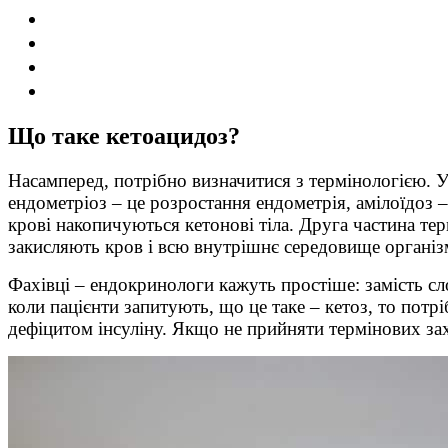
Що таке кетоацидоз?
Насамперед, потрібно визначитися з термінологією. У
ендометріоз – це розростання ендометрія, амілоїдоз –
крові накопичуються кетонові тіла. Друга частина терм
закисляють кров і всю внутрішнє середовище організ
Фахівці – ендокринологи кажуть простіше: замість сл
коли пацієнти запитують, що це таке – кетоз, то пот
дефіцитом інсуліну. Якщо не прийняти термінових захо