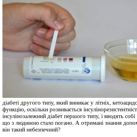
діабеті другого типу, який виникає у літніх, кетоацид
функцію, оскільки розвивається інсулінорезистентніс
інсулінозалежний діабет першого типу, і вводять собі
що з людиною стало погано. А отримані знання допо
він такий небезпечний?