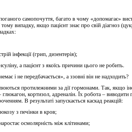
 поганого самопочуття, багато в чому «допомагає» вис
 тому випадку, якщо пацієнт знає про свій діагноз (цу
падках:
трій інфекції (грип, дизентерія);
суліну, а пацієнт з якоїсь причини цього не робить.
емає і не передбачається», а ззовні він не надходить?
олюються протилежними за дії гормонами. Так, якщо ін
 глюкагон, кортизол, адреналін. Їх робота – виводити г
оченням. В результаті запускається каскад реакцій:
юкозу з печінки в кров;
і наростає осмолярність між клітинами;