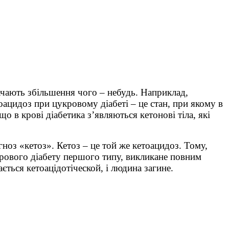
начають збільшення чого – небудь. Наприклад,
тоацидоз при цукровому діабеті – це стан, при якому в
о в крові діабетика з’являються кетонові тіла, які
ноз «кетоз». Кетоз – це той же кетоацидоз. Тому,
укрового діабету першого типу, викликане повним
ється кетоацідотіческой, і людина загине.