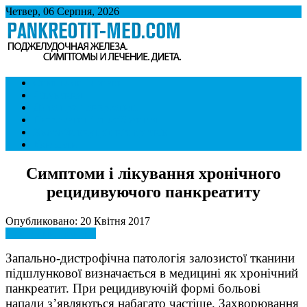
Четвер, 06 Серпня, 2026
Панкреатит
Підшлункова залоза. Симптоми і лікування панкреатиту. Дієта
Симптоми і ознаки
при панкреатиті.
Лікування
Дієта при панкреатиті
Панкреатит і спосіб життя
Хвороби внутрішніх органів
Контакти
Симптоми і лікування хронічного
рецидивуючого панкреатиту
Опубликовано: 20 Квітня 2017
Симптоми і ознаки
Запально-дистрофічна патологія залозистої тканини
підшлункової визначається в медицині як хронічний
панкреатит. При рецидивуючій формі больові
напади з’являються набагато частіше. Захворювання