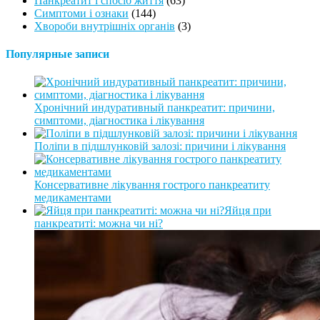
Панкреатит і спосіб життя
(63)
Симптоми і ознаки
(144)
Хвороби внутрішніх органів
(3)
Популярные записи
Хронічний индуративный панкреатит: причини,
симптоми, діагностика і лікування
Поліпи в підшлунковій залозі: причини і лікування
Консервативне лікування гострого панкреатиту
медикаментами
Яйця при
панкреатиті: можна чи ні?