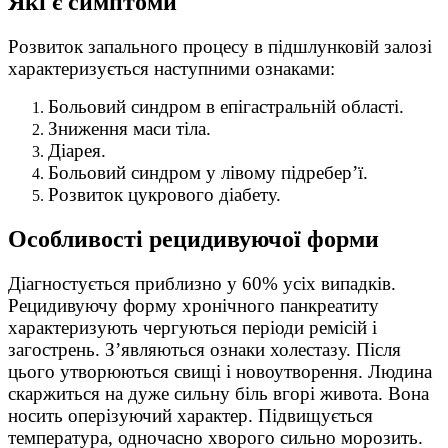
Які є симптоми
Розвиток запального процесу в підшлунковій залозі
характеризується наступними ознаками:
Больовий синдром в епігастральній області.
Зниження маси тіла.
Діарея.
Больовий синдром у лівому підребер’ї.
Розвиток цукрового діабету.
Особливості рецидивуючої форми
Діагностується приблизно у 60% усіх випадків.
Рецидивуючу форму хронічного панкреатиту
характеризують чергуються періоди ремісій і
загострень. З’являються ознаки холестазу. Після
цього утворюються свищі і новоутворення. Людина
скаржиться на дуже сильну біль вгорі живота. Вона
носить оперізуючий характер. Підвищується
температура, одночасно хворого сильно морозить.