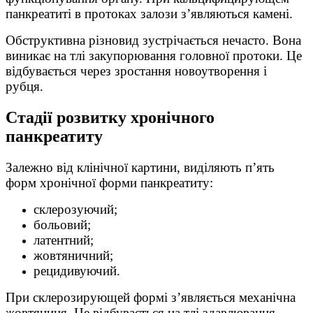
панкреатиті в протоках залози з’являються камені.
Обструктивна різновид зустрічається нечасто. Вона
виникає на тлі закупорювання головної протоки. Це
відбувається через зростання новоутворення і
рубця.
Стадії розвитку хронічного
панкреатиту
Залежно від клінічної картини, виділяють п’ять
форм хронічної форми панкреатиту:
склерозуючий;
больовий;
латентний;
жовтяничний;
рецидивуючий.
При склерозирующей формі з’являється механічна
жовтяниця. Це відбувається на тлі здавлювання