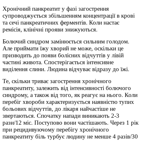
Хронічний панкреатит у фазі загострення
супроводжується збільшенням концентрації в крові
та сечі панкреатичних ферментів. Коли настає
ремісія, клінічні прояви знижуються.
Болючий синдром замінюється сильним голодом.
Але приймати їжу хворий не може, оскільки це
призводить до появи болісних відчуттів у лівій
частині живота. Спостерігається інтенсивне
виділення слини. Людина відчуває відразу до їжі.
Те, скільки триває загострення хронічного
панкреатиту, залежить від інтенсивності болючого
синдрому, а також від того, як реагує на нього. Коли
перебіг хвороби характеризується наявністю тупих
больових відчуттів, до лікаря найчастіше не
звертаються. Спочатку напади виникають 2-3
рази/12 міс. Поступово вони частішають. Через 1 рік
при рецидивуючому перебігу хронічного
панкреатиту біль турбує людину не менше 4 разів/30