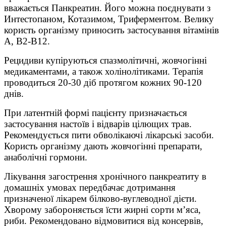
вважається Панкреатин. Його можна поєднувати з
Интестопаном, Котазимом, Триферментом. Велику
користь організму приносить застосування вітамінів
А, B2-B12.
Рецидиви купіруються спазмолітичні, жовчогінні
медикаментами, а також холінолітиками. Терапія
проводиться 20-30 діб протягом кожних 90-120
днів.
При латентній формі пацієнту призначається
застосування настоїв і відварів цілющих трав.
Рекомендується пити обволікаючі лікарські засоби.
Користь організму дають жовчогінні препарати,
анаболічні гормони.
Лікування загострення хронічного панкреатиту в
домашніх умовах передбачає дотримання
призначеної лікарем білково-вуглеводної дієти.
Хворому забороняється їсти жирні сорти м’яса,
риби. Рекомендовано відмовитися від консервів,