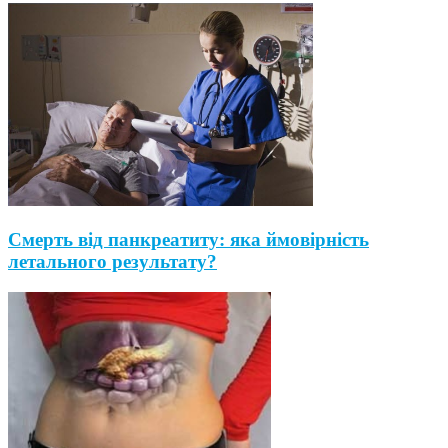
Смерть від панкреатиту: яка ймовірність
летального результату?