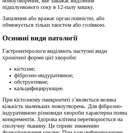
новоутворення, яке заважає виділення
підшлункового соку в 12-палу кишку.
Запалення або вражає орган повністю, або
обмежується тільки хвостом або голівкою.
Основні види патології
Гастроентерологи виділяють наступні види
хронічної форми цієї хвороби:
кістозне;
фіброзно-индуративное;
обструктивне;
кальцифицирующее.
При кістозному панкреатиті з’являється велика
кількість маленьких новоутворень. Для фіброзно-
індуративною різновиди хвороби характерна поява
конкрементів. Здорова клітина перетворюється на
сполучну тканину. Це сприяє зниженню
функціонування органу. При кальцифицирующем