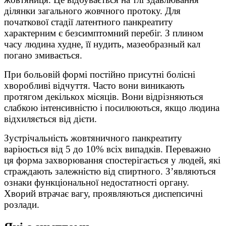
ділянки загального жовчного протоку. Для
початкової стадії латентного панкреатиту
характерним є безсимптомний перебіг. З плином
часу людина худне, її нудить, мазеобразный кал
погано змивається.
При больовій формі постійно присутні болісні
хворобливі відчуття. Часто вони виникають
протягом декількох місяців. Вони відрізняються
слабкою інтенсивністю і посилюються, якщо людина
відхиляється від дієти.
Зустрічальність жовтяничного панкреатиту
варіюється від 5 до 10% всіх випадків. Переважно
ця форма захворювання спостерігається у людей, які
страждають залежністю від спиртного. З’являються
ознаки функціональної недостатності органу.
Хворий втрачає вагу, проявляються диспепсичні
розлади.