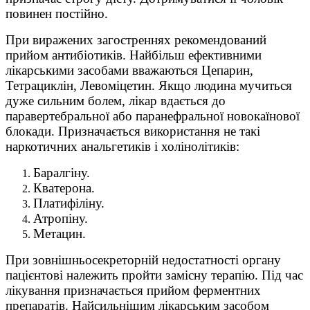
повинен постійно.
При виражених загостреннях рекомендований
прийом антибіотиків. Найбільш ефективними
лікарськими засобами вважаються Цепарин,
Тетрациклін, Левоміцетин. Якщо людина мучиться
дуже сильним болем, лікар вдається до
паравертебральної або паранефральної новокаїнової
блокади. Призначається використання не такі
наркотичних анальгетиків і холінолітиків:
Баралгіну.
Кватерона.
Платифіліну.
Атропіну.
Метацин.
При зовнішньосекреторній недостатності органу
пацієнтові належить пройти замісну терапію. Під час
лікування призначається прийом ферментних
препаратів. Найсильнішим лікарським засобом