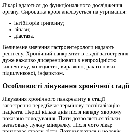
Лікарі вдаються до функціонального дослідження
органу. Сироватка крові аналізується на утримання:
інгібіторів трипсину;
ліпази;
діастаза.
Величезне значення гастроентерологи надають
рентгену. Хронічний панкреатит в стадії загострення
дуже важливо диференціювати з непрохідністю
кишечнику, холецистит, виразкою, рак головки
підшлункової, інфарктом.
Особливості лікування хронічної стадії
Лікування хронічного панкреатиту в стадії
загострення передбачає термінову госпіталізацію
пацієнта. Перші кілька днів після нападу хворому
показано голодування. Пити дозволяється тільки
негазовану лужну мінералку. Після чого лікар
призначає строгу дієту. Дотримуватися її чоловік