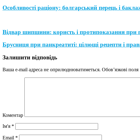
Особливості раціону: болгарський перець і бакл
Відвар шипшини: користь і протипоказання при 
Брусниця при панкреатиті: цілющі рецепти і пра
Залишити відповідь
Ваша e-mail адреса не оприлюднюватиметься.
Обов’язкові поля
Коментар
Ім'я
*
Email
*