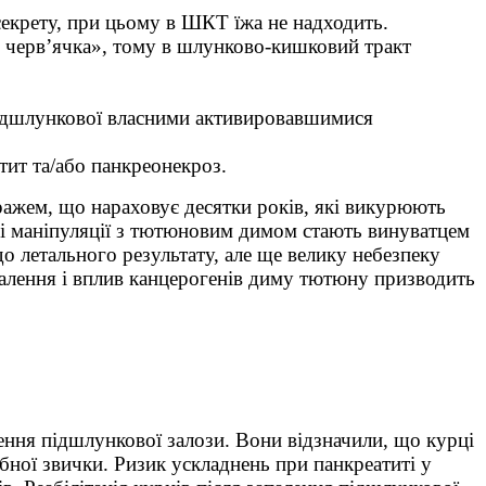
екрету, при цьому в ШКТ їжа не надходить.
и черв’ячка», тому в шлунково-кишковий тракт
підшлункової власними активировавшимися
тит та/або панкреонекроз.
ражем, що нараховує десятки років, які викурюють
ні маніпуляції з тютюновим димом стають винуватцем
о летального результату, але ще велику небезпеку
палення і вплив канцерогенів диму тютюну призводить
лення підшлункової залози. Вони відзначили, що курці
убної звички. Ризик ускладнень при панкреатиті у