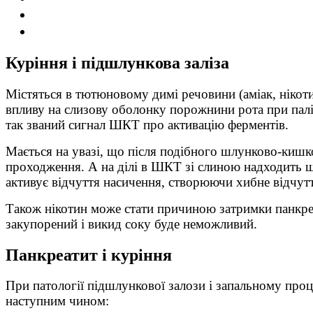
Куріння і підшлункова заліза
Містяться в тютюновому димі речовини (аміак, нікот
впливу на слизову оболонку порожнини рота при палін
так званий сигнал ШКТ про активацію ферментів.
Мається на увазі, що після подібного шлунково-кишк
проходження. А на ділі в ШКТ зі слиною надходить шк
активує відчуття насичення, створюючи хибне відчутт
Також нікотин може стати причиною затримки панкреа
закупорений і викид соку буде неможливий.
Панкреатит і куріння
При патології підшлункової залози і запальному про
наступним чином: