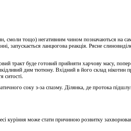
ин, смоли тощо) негативним чином позначаються на са
ні, запускається ланцюгова реакція. Рясне слиновиділ
овий тракт буде готовий прийняти харчову масу, поп
ідливий дим тютюну. Вхідний в його склад нікотин пр
я ситості.
тичного соку з-за спазму. Ділянка, де протока підшлу
цесі куріння може стати причиною розвитку захворюва