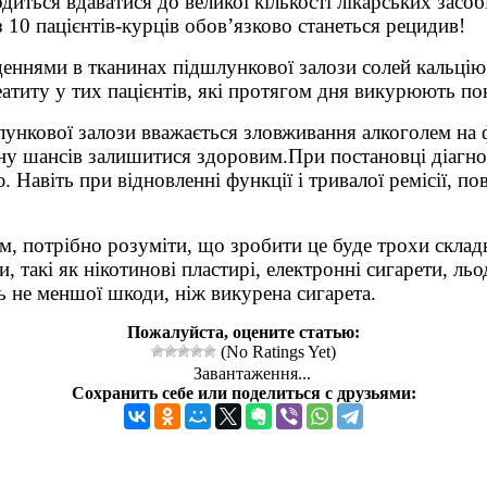
диться вдаватися до великої кількості лікарських засоб
з 10 пацієнтів-курців обов’язково станеться рецидив!
ладеннями в тканинах підшлункової залози солей кальці
атиту у тих пацієнтів, які протягом дня викурюють пон
ункової залози вважається зловживання алкоголем на 
ну шансів залишитися здоровим.При постановці діагноз
. Навіть при відновленні функції і тривалої ремісії, 
, потрібно розуміти, що зробити це буде трохи складн
, такі як нікотинові пластирі, електронні сигарети, л
ь не меншої шкоди, ніж викурена сигарета.
Пожалуйста, оцените статью:
(No Ratings Yet)
Завантаження...
Сохранить себе или поделиться с друзьями: