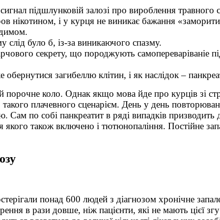
игнал підшлунковій залозі про вироблення травного с
ов нікотином, і у курця не виникає бажання «заморит
 димом.
у слід було б, із-за виникаючого спазму.
харчового секрету, що породжують самопереваріваніе 
е обернутися загибеллю клітин, і як наслідок – панкреа
й порочне коло. Однак якщо мова йде про курців зі ст
о такого плачевного сценарієм. День у день повторюва
 Сам по собі панкреатит в ряді випадків призводить д
ня якого також включено і тютюнопаління. Постійне за
озу
остерігали понад 600 людей з діагнозом хронічне запа
рення в рази довше, ніж пацієнти, які не мають цієї зг