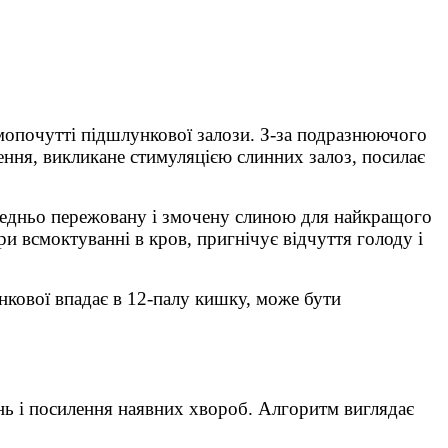
мопочутті підшлункової залози. З-за подразнюючого
ення, викликане стимуляцією слинних залоз, посилає
ередньо пережовану і змочену слиною для найкращого
и всмоктуванні в кров, пригнічує відчуття голоду і
нкової впадає в 12-палу кишку, може бути
нь і посилення наявних хвороб. Алгоритм виглядає