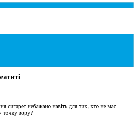
еатиті
я сигарет небажано навіть для тих, хто не має
у точку зору?