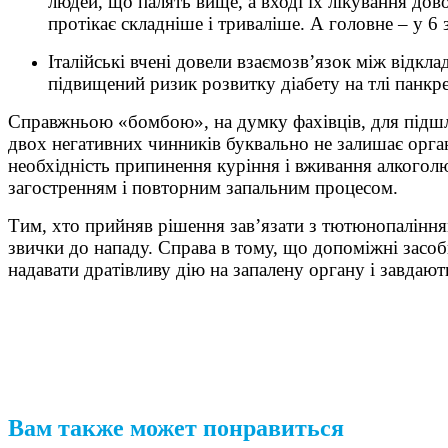
людей, що палять вище, а вході їх лікування дово
протікає складніше і триваліше. А головне – у 6 
Італійські вчені довели взаємозв’язок між відк
підвищений ризик розвитку діабету на тлі панкре
Справжньою «бомбою», на думку фахівців, для підшл
двох негативних чинників буквально не залишає орга
необхідність припинення куріння і вживання алкоголю
загостренням і повторним запальним процесом.
Тим, хто прийняв рішення зав’язати з тютюнопалінням
звички до нападу. Справа в тому, що допоміжні засоби
надавати дратівливу дію на запалену органу і завдают
Вам также может понравиться