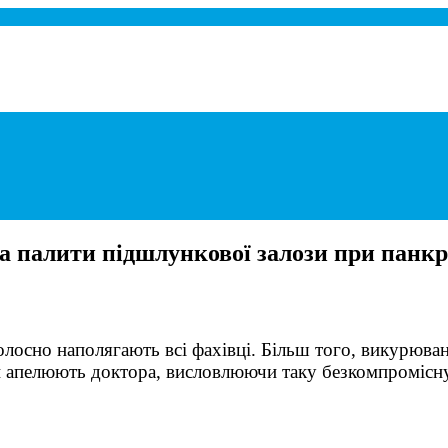
при панкреатиті.
 палити підшлункової залози при панкр
лосно наполягають всі фахівці. Більш того, викурюванн
 апелюють доктора, висловлюючи таку безкомпромісн