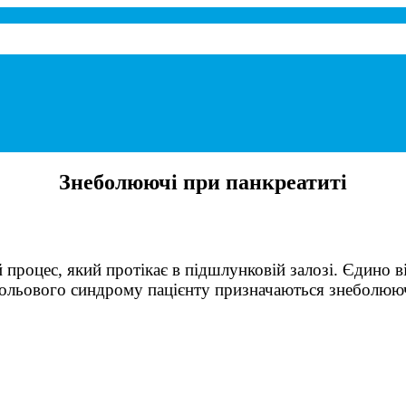
при панкреатиті.
Знеболюючі при панкреатиті
й процес, який протікає в підшлунковій залозі. Єдино 
 больового синдрому пацієнту призначаються знеболюю