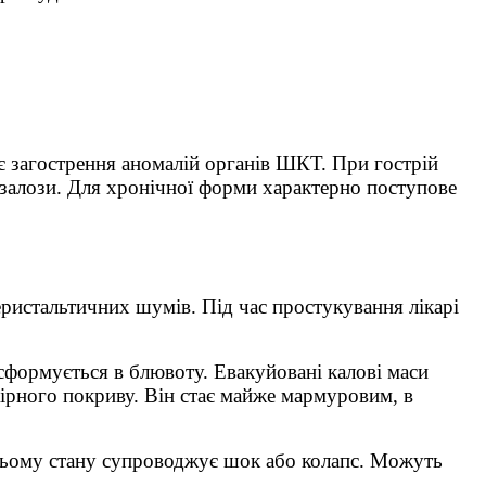
 загострення аномалій органів ШКТ. При гострій
 залози. Для хронічної форми характерно поступове
еристальтичних шумів. Під час простукування лікарі
сформується в блювоту. Евакуйовані калові маси
ірного покриву. Він стає майже мармуровим, в
Цьому стану супроводжує шок або колапс. Можуть