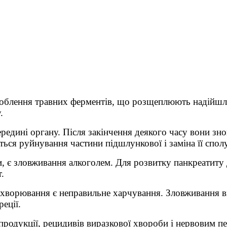
блення травних ферментів, що розщеплюють надійшли з
.
редині органу. Після закінчення деякого часу вони зн
ається руйнування частини підшлункової і заміна її сп
, є зловживання алкоголем. Для розвитку панкреатиту 
.
ворювання є неправильне харчування. Зловживання 
еції.
продукції, рецидивів виразкової хвороби і нервовим п