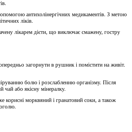
ів.
 допомогою антихолінергічних медикаментів. З метою
тичних ліків.
чену лікарем дієти, що виключає смажену, гостру
опередньо загорнути в рушник і помістити на живіт.
іруванню болю і розслабленню організму. Після
й чай або якісну мінералку.
е корисні морквяний і гранатовий соки, а також
коголю.