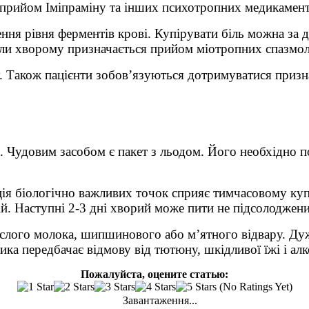
прийом Іміпраміну та інших психотропних медикамент
ння рівня ферментів крові. Купірувати біль можна за
ли хворому призначається прийом міотропних спазмолі
 Також пацієнти зобов’язуються дотримуватися призна
. Чудовим засобом є пакет з льодом. Його необхідно п
ія біологічно важливих точок сприяє тимчасовому куп
й. Наступні 2-3 дні хворий може пити не підсолоджени
слого молока, шипшинового або м’ятного відвару. Дуж
ика передбачає відмову від тютюну, шкідливої їжі і ал
Пожалуйста, оцените статью:
(No Ratings Yet)
Завантаження...