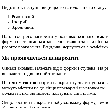
Виділяють наступні види цього патологічного стану:
Реактивний.
Гострий.
Хронічний.
На тлі гострого панкреатиту розвивається його реак
формі спостерігається запалення тканин залози і її 
розвиток запалення. Рецидиви чергуються з ремісіями
Як проявляється панкреатит
Ознаки аномалії залежать від її форми і ступеня. На
виявляють підвищений тимпаніт.
Протягом
гострої
форми панкреатиту знаменується ви
можуть містити не до кінця переварені шматочки їжі
області пупка виникають жовтувато-сині плями.
Якщо гострий панкреатит набуває важку форму, темп
з’являтися такі симптоми: