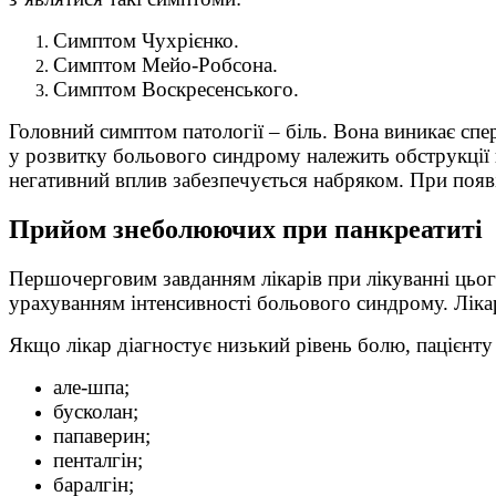
Симптом Чухрієнко.
Симптом Мейо-Робсона.
Симптом Воскресенського.
Головний симптом патології – біль. Вона виникає спе
у розвитку больового синдрому належить обструкції 
негативний вплив забезпечується набряком. При появі
Прийом знеболюючих при панкреатиті
Першочерговим завданням лікарів при лікуванні цього
урахуванням інтенсивності больового синдрому. Лікар
Якщо лікар діагностує низький рівень болю, пацієнту 
але-шпа;
бусколан;
папаверин;
пенталгін;
баралгін;