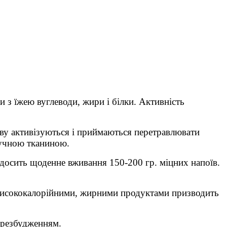
 їжею вуглеводи, жири і білки. Активність
ову активізуються і приймаються перетравлювати
олучною тканиною.
досить щоденне вживання 150-200 гр. міцних напоїв.
висококалорійними, жирними продуктами призводить
ерезбудженням.