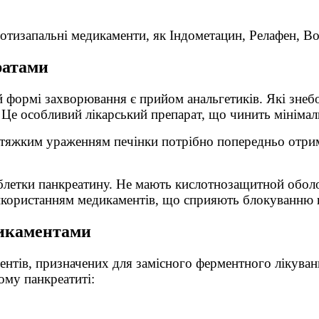
протизапальні медикаменти, як Індометацин, Релафен, Во
ратами
й формі захворювання є прийом анальгетиків. Які зне
Це особливий лікарський препарат, що чинить мінімал
тяжким ураженням печінки потрібно попередньо отри
блетки панкреатину. Не мають кислотнозащитной оболон
икористанням медикаментів, що сприяють блокуванню ш
дикаментами
нтів, призначених для замісного ферментного лікуван
ому панкреатиті: