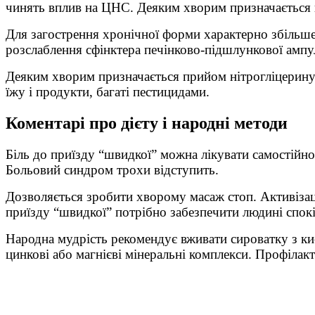
чинять вплив на ЦНС. Деяким хворим призначається 
Для загострення хронічної форми характерно збільше
розслаблення сфінктера печінково-підшлункової ампу
Деяким хворим призначається прийом нітрогліцерину.
їжу і продукти, багаті пестицидами.
Коментарі про дієту і народні методи
Біль до приїзду “швидкої” можна лікувати самостійно
Больовий синдром трохи відступить.
Дозволяється зробити хворому масаж стоп. Активізац
приїзду “швидкої” потрібно забезпечити людині спокі
Народна мудрість рекомендує вживати сироватку з ки
цинкові або магнієві мінеральні комплекси. Профілакт