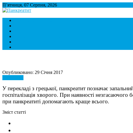
П’ятниця, 07 Серпня, 2026
Панкреатит
Підшлункова залоза. Симптоми і лікування панкреатиту. Дієта 
Симптоми і ознаки
Лікування
Дієта при панкреатиті
Панкреатит і спосіб життя
Хвороби внутрішніх органів
Контакти
Опубликовано: 29 Січня 2017
Лікування
У перекладі з грецької, панкреатит позначає запальни
госпіталізація хворого. При наявності незгасаючого
при панкреатиті допомагають краще всього.
Зміст статті