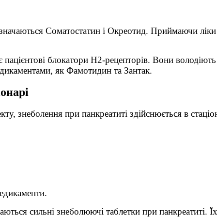
изначаються Соматостатин і Окреотид. Приймаючи ліки
є пацієнтові блокатори Н2-рецепторів. Вони володіют
дикаментами, як Фамотидин та Зантак.
іонарі
ту, знеболення при панкреатиті здійснюється в стаціо
медикаменти.
аються сильні знеболюючі таблетки при панкреатиті. Ї