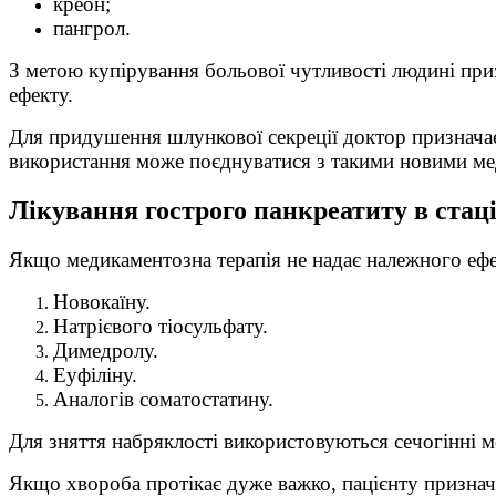
креон;
пангрол.
З метою купірування больової чутливості людині пр
ефекту.
Для придушення шлункової секреції доктор признача
використання може поєднуватися з такими новими ме
Лікування гострого панкреатиту в стац
Якщо медикаментозна терапія не надає належного ефек
Новокаїну.
Натрієвого тіосульфату.
Димедролу.
Еуфіліну.
Аналогів соматостатину.
Для зняття набряклості використовуються сечогінні 
Якщо хвороба протікає дуже важко, пацієнту признач