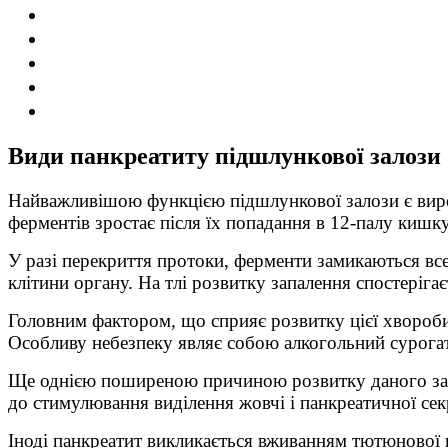
Види панкреатиту підшлункової залози
Найважливішою функцією підшлункової залози є виро
ферментів зростає після їх попадання в 12-палу кишку
У разі перекриття протоки, ферменти замикаються все
клітини органу. На тлі розвитку запалення спостеріг
Головним фактором, що сприяє розвитку цієї хвороби
Особливу небезпеку являє собою алкогольний сурогат
Ще однією поширеною причиною розвитку даного зах
до стимулювання виділення жовчі і панкреатичної секр
Іноді панкреатит викликається вживанням тютюнової 