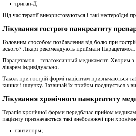
триган-Д
Під час терапії використовуються і такі нестероїдні 
Лікування гострого панкреатиту препа
Головним способом позбавлення від болю при гострі
всього? Лікарі рекомендують приймати Парацетамол. 
Парацетамол – гепатоксичный медикамент. Хворим з 
лікарем індивідуально.
Також при гострій формі пацієнтам призначаються та
кишки і шлунку. Зазвичай їх прийом поєднується з в
Лікування хронічного панкреатиту ме
Терапія хронічної форми передбачає прийом медикаме
пацієнту призначаються такі знеболюючі при хронічн
панзинорм;