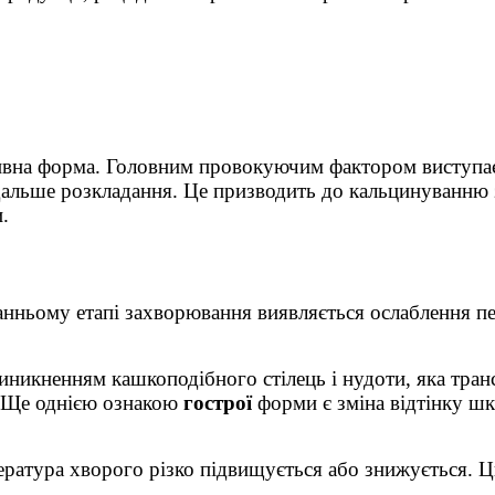
тивна форма. Головним провокуючим фактором виступає
подальше розкладання. Це призводить до кальцинуванню
.
 ранньому етапі захворювання виявляється ослаблення п
никненням кашкоподібного стілець і нудоти, яка тран
. Ще однією ознакою
гострої
форми є зміна відтінку шк
ература хворого різко підвищується або знижується. 