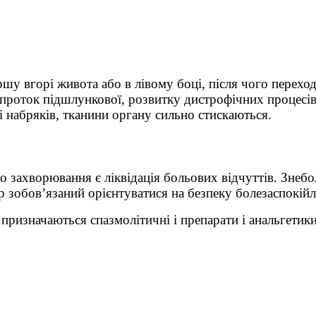
ршу вгорі живота або в лівому боці, після чого перехо
проток підшлункової, розвитку дистрофічних процесів
 набряків, тканини органу сильно стискаються.
 захворювання є ліквідація больових відчуттів. Знебо
 зобов’язаний орієнтуватися на безпеку болезаспокійл
призначаються спазмолітичні і препарати і анальгетики