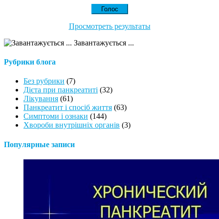
Просмотреть результаты
Завантажується ...
Рубрики блога
Без рубрики
(7)
Дієта при панкреатиті
(32)
Лікування
(61)
Панкреатит і спосіб життя
(63)
Симптоми і ознаки
(144)
Хвороби внутрішніх органів
(3)
Популярные записи