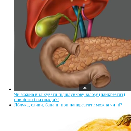
Чи можна вилікувати підшлункову залозу (панкреатит)
повністю і назавжди?!
Яблука, сливи, банани при панкреатиті: можна чи ні?