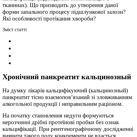
тканинах). Що призводить до утворення даної
форми запального процесу підшлункової залози?
Які особливості протікання хвороби?
Зміст статті
Хронічний панкреатит кальцинозный
На думку лікарів кальцифікуючий (кальцинозный)
панкреатит тісно взаємопов’язаний зі зловживанням
алкогольної продукції і неправильним раціоном.
На початку становлення недуги формуються
нерозчинні дрібні протеїнові пробки без ознак
кальцифікації. При рентгенографічному дослідженні
виявити такого роду конкременти не вдасться.