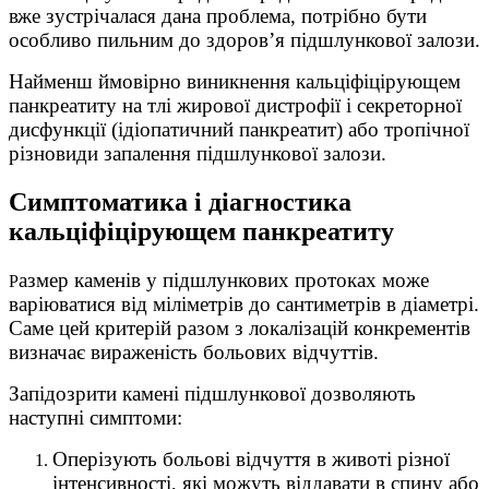
вже зустрічалася дана проблема, потрібно бути
особливо пильним до здоров’я підшлункової залози.
Найменш ймовірно виникнення кальціфіцірующем
панкреатиту на тлі жирової дистрофії і секреторної
дисфункції (ідіопатичний панкреатит) або тропічної
різновиди запалення підшлункової залози.
Симптоматика і діагностика
кальціфіцірующем панкреатиту
азмер каменів у підшлункових протоках може
Р
варіюватися від міліметрів до сантиметрів в діаметрі.
Саме цей критерій разом з локалізацій конкрементів
визначає вираженість больових відчуттів.
Запідозрити камені підшлункової дозволяють
наступні симптоми:
Оперізують больові відчуття в животі різної
інтенсивності, які можуть віддавати в спину або