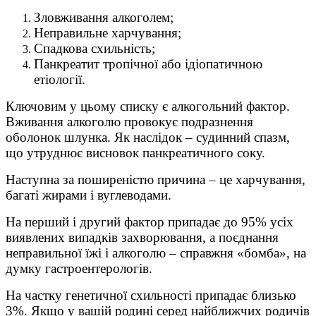
Зловживання алкоголем;
Неправильне харчування;
Спадкова схильність;
Панкреатит тропічної або ідіопатичною
етіології.
Ключовим у цьому списку є алкогольний фактор.
Вживання алкоголю провокує подразнення
оболонок шлунка. Як наслідок – судинний спазм,
що утруднює висновок панкреатичного соку.
Наступна за поширеністю причина – це харчування,
багаті жирами і вуглеводами.
На перший і другий фактор припадає до 95% усіх
виявлених випадків захворювання, а поєднання
неправильної їжі і алкоголю – справжня «бомба», на
думку гастроентерологів.
На частку генетичної схильності припадає близько
3%. Якщо у вашій родині серед найближчих родичів