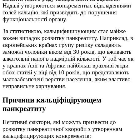
Надалі утворюються конкрементыс відкладеннями
солей кальцію, які призводять до порушення
функціональності органу.
За статистикою, кальцифицирующим стає майже
кожен випадок розвитку панкреатиту. Наприклад, в
європейських країнах групу ризику складають
заможні чоловіки віком від 30 років, що вживають
алкогольні напої в надмірній кількості. У той час як
у країнах Азії та Африки найбільш вразливі люди
обох статей у віці від 10 років, що представляють
малозабезпечені верстви населення, яким властиво
неправильне харчування.
Причини кальціфіцірующем
панкреатиту
Негативні фактори, які можуть призвести до
розвитку панкреатичної хвороби з утворенням
кальцифицирующих конкрементів: