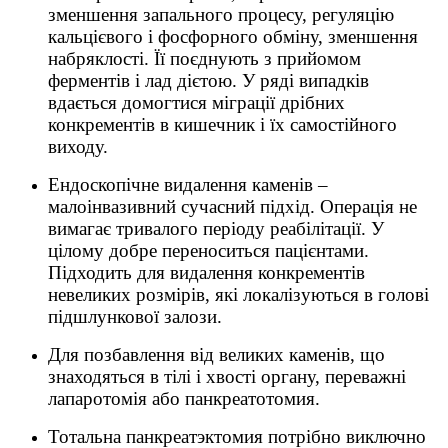
зменшення запального процесу, регуляцію
кальцієвого і фосфорного обміну, зменшення
набряклості. Її поєднують з прийомом
ферментів і лад дієтою. У ряді випадків
вдається домогтися міграції дрібних
конкрементів в кишечник і їх самостійного
виходу.
Ендоскопічне видалення каменів –
малоінвазивний сучасний підхід. Операція не
вимагає тривалого періоду реабілітації. У
цілому добре переноситься пацієнтами.
Підходить для видалення конкрементів
невеликих розмірів, які локалізуються в голові
підшлункової залози.
Для позбавлення від великих каменів, що
знаходяться в тілі і хвості органу, переважні
лапаротомія або панкреатотомия.
Тотальна панкреатэктомия потрібно виключно