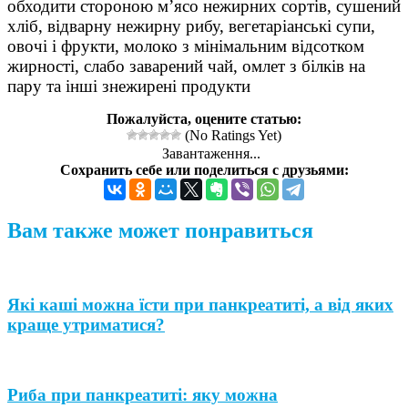
обходити стороною м’ясо нежирних сортів, сушений
хліб, відварну нежирну рибу, вегетаріанські супи,
овочі і фрукти, молоко з мінімальним відсотком
жирності, слабо заварений чай, омлет з білків на
пару та інші знежирені продукти
Пожалуйста, оцените статью:
(No Ratings Yet)
Завантаження...
Сохранить себе или поделиться с друзьями:
Вам также может понравиться
Які каші можна їсти при панкреатиті, а від яких
краще утриматися?
Риба при панкреатиті: яку можна