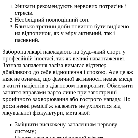
Уникати рекомендують нервових потрясінь і
стресів.
Необхідний повноцінний сон.
Близько третини доби повинно бути виділено
на відпочинок, як у міру активний, так і
пасивний.
Заборона лікарі накладають на будь-який спорт у
професійній іпостасі, так як великі навантаження.
Зазнала запалення заліза вимагає відтепер
дбайливого до себе відношення і спокою. Але це аж
ніяк не означає, що фізичної активності немає місця
в житті пацієнтів з діагнозом панкреатит. Обмежити
заняття вправами варто лише при загостренні
хронічного захворювання або гострого нападу. По
досягненні ремісії ж належить не ухилятися від
лікувальної фізкультури, мета якої:
Зміцнити виснажену запаленням нервову
систему;
Надати загально тонізуючий ефект;