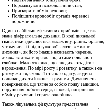
Нормалізувати психологічний стан;
Прискорити обмін речовин;
Поліпшити кровообіг органів черевної
порожнини.
Один з найбільш ефективних прийомів – це так
зване діафрагмальне дихання. В ході дихальної
гімнастики здійснюється масаж внутрішніх органів,
у тому числі і підшлункової залози. «Нижнє
дихання», як його інакше називають черевне,
дозволяє дихати правильно, а саме повільно і
глибоко. Мало хто знає, що так дихають діти з
народження. По мірі росту і розвитку, а також з-за
ритму життя, екології і тісного одягу, людина
починає дихати інакше – грудьми. Дихання стає
поверхневим, що тягне за собою появу задишки,
порушення роботи серця, гіпоксії, погіршення
обміну речовин і сприяє ожирінню.
Також лікувальна фізкультура представлена