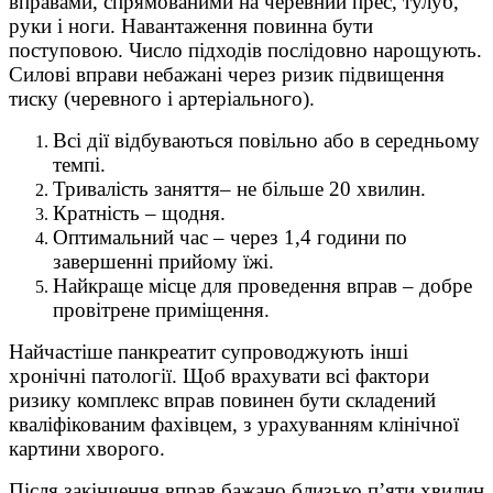
вправами, спрямованими на черевний прес, тулуб,
руки і ноги. Навантаження повинна бути
поступовою. Число підходів послідовно нарощують.
Силові вправи небажані через ризик підвищення
тиску (черевного і артеріального).
Всі дії відбуваються повільно або в середньому
темпі.
Тривалість заняття– не більше 20 хвилин.
Кратність – щодня.
Оптимальний час – через 1,4 години по
завершенні прийому їжі.
Найкраще місце для проведення вправ – добре
провітрене приміщення.
Найчастіше панкреатит супроводжують інші
хронічні патології. Щоб врахувати всі фактори
ризику комплекс вправ повинен бути складений
кваліфікованим фахівцем, з урахуванням клінічної
картини хворого.
Після закінчення вправ бажано близько п’яти хвилин