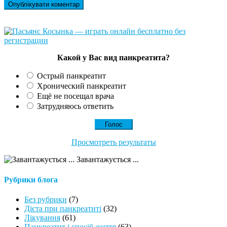
Какой у Вас вид панкреатита?
Острый панкреатит
Хронический панкреатит
Ещё не посещал врача
Затрудняюсь ответить
Просмотреть результаты
Завантажується ...
Рубрики блога
Без рубрики
(7)
Дієта при панкреатиті
(32)
Лікування
(61)
Панкреатит і спосіб життя
(63)