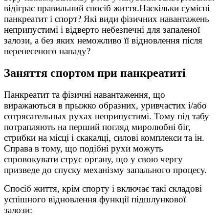
відіграє правильний спосіб життя.Наскільки сумісні
панкреатит і спорт? Які види фізичних навантажень
неприпустимі і відверто небезпечні для запаленої
залози, а без яких неможливо її відновлення після
перенесеного нападу?
Заняття спортом при панкреатиті
Панкреатит та фізичні навантаження, що
виражаються в прыжко образних, уривчастих і/або
сотрясательных рухах неприпустимі. Тому під табу
потрапляють на перший погляд миролюбні біг,
стрибки на місці і скакалці, силові комплекси та ін.
Справа в тому, що подібні рухи можуть
спровокувати струс органу, що у свою чергу
призведе до спуску механізму запального процесу.
Спосіб життя, крім спорту і включає такі складові
успішного відновлення функції підшлункової
залози: