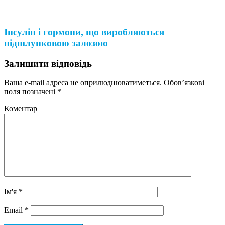
Інсулін і гормони, що виробляються
підшлунковою залозою
Залишити відповідь
Ваша e-mail адреса не оприлюднюватиметься.
Обов’язкові
поля позначені
*
Коментар
Ім'я
*
Email
*