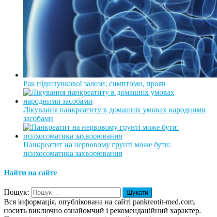
Рак підшлункової залози: симптоми, прояв
Лікування панкреатиту в домашніх умовах народними
засобами
Панкреатит на нервовому грунті може бути:
психосоматика захворювання
Найти на сайте
Пошук:
Вся інформація, опублікована на сайті pankreotit-med.com,
носить виключно ознайомчий і рекомендаційний характер.