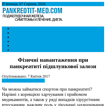
П’ятниця, 07 Серпня, 2026
Панкреатит
Підшлункова залоза. Симптоми і лікування панкреатиту. Дієта
Симптоми і ознаки
при панкреатиті.
Лікування
Дієта при панкреатиті
Панкреатит і спосіб життя
Хвороби внутрішніх органів
Контакти
Фізичні навантаження при
панкреатиті підшлункової залози
Опубликовано: 7 Квітня 2017
Панкреатит і спосіб життя
Чи можна займатися спортом при панкреатиті?
Нарівні з корекцією харчування і прийомом
медикаментів, а також у ряді випадків хірургічним
втручанням, важливу роль у лікуванні захворювання