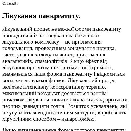
стінка.
Лікування панкреатиту.
Лікувальний процес не важкої форми панкреатиту
проводиться із застосуванням базисного
лікувального комплексу – це призначення
голодування, проведенням зондування шлунка,
застосування холоду на живіт, призначення
анальгетиків, спазмолітиків. Якщо ефект від
лікування протягом шести годин не отримано,
визначається інша форма панкреатиту і відноситься
вона вже до важкої форми. Лікувальний процес,
включає інтенсивну консервативну терапію,
максимальний результат досягається раннім
початком лікування, почати лікування слід протягом
перших дванадцяти годин. Розвиток ускладнень, які
не усуваються ендоскопічним методом, виробляють
хірургічним способом – лапаротомією.
Якщо визначена важка форма гострого панкреатиту,