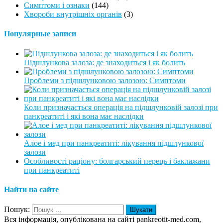
Симптоми і ознаки
(144)
Хвороби внутрішніх органів
(3)
Популярные записи
Підшлункова залоза: де знаходиться і як болить
Проблеми з підшлунковою залозою: Симптоми
Коли призначається операція на підшлунковій залозі при
панкреатиті і які вона має наслідки
Алое і мед при панкреатиті: лікування підшлункової
залози
Особливості раціону: болгарський перець і баклажани
при панкреатиті
Найти на сайте
Пошук:
Вся інформація, опублікована на сайті pankreotit-med.com,