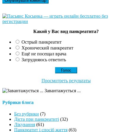
Какой у Вас вид панкреатита?
Острый панкреатит
Хронический панкреатит
Ещё не посещал врача
Затрудняюсь ответить
Просмотреть результаты
Завантажується ...
Рубрики блога
Без рубрики
(7)
Дієта при панкреатиті
(32)
Лікування
(61)
Панкреатит і спосіб життя
(63)