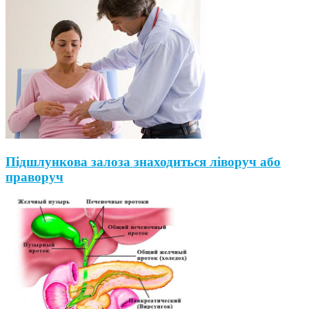
Підшлункова залоза знаходиться ліворуч або
праворуч