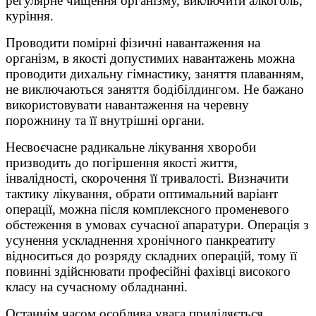
регулярне чищення організму, виключити алкоголь,
куріння.
Проводити помірні фізичні навантаження на
організм, в якості допустимих навантажень можна
проводити дихальну гімнастику, заняття плаванням,
не виключаються заняття бодібілдингом. Не бажано
використовувати навантаження на черевну
порожнину та її внутрішні органи.
Несвоєчасне радикальне лікування хвороби
призводить до погіршення якості життя,
інвалідності, скорочення її тривалості. Визначити
тактику лікування, обрати оптимальний варіант
операції, можна після комплексного променевого
обстеження в умовах сучасної апаратури. Операція з
усунення ускладнення хронічного панкреатиту
відноситься до розряду складних операцій, тому її
повинні здійснювати професійні фахівці високого
класу на сучасному обладнанні.
Останнім часом особлива увага приділяється