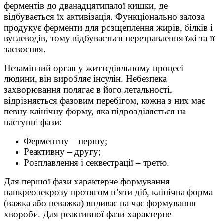
ферментів до дванадцятипалої кишки, де
відбувається їх активізація. Функціонально залоза
продукує ферменти для розщеплення жирів, білків і
вуглеводів, тому відбувається перетравлення їжі та її
засвоєння.
Незамінний орган у життєдіяльному процесі
людини, він виробляє інсулін. Небезпека
захворювання полягає в його летальності,
відрізняється фазовим перебігом, кожна з них має
певну клінічну форму, яка підрозділяється на
наступні фази:
Ферментну – першу;
Реактивну – другу;
Розплавлення і секвестрації – третю.
Для першої фази характерне формування
панкреонекрозу протягом п’яти діб, клінічна форма
(важка або неважка) впливає на час формування
хвороби. Для реактивної фази характерне