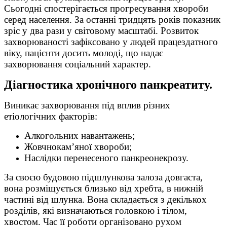
Сьогодні спостерігається прогресування хвороби
серед населення. За останні тридцять років показник
зріс у два рази у світовому масштабі. Розвиток
захворюваності зафіксовано у людей працездатного
віку, пацієнти досить молоді, що надає
захворювання соціальний характер.
Діагностика хронічного панкреатиту.
Виникає захворювання під вплив різних
етіологічних факторів:
Алкогольних навантажень;
Жовчнокам’яної хвороби;
Наслідки перенесеного панкреонекрозу.
За своєю будовою підшлункова залоза довгаста,
вона розміщується близько від хребта, в нижній
частині від шлунка. Вона складається з декількох
розділів, які визначаються головкою і тілом,
хвостом. Час її роботи організовано рухом