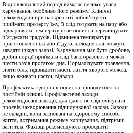
Відновлювальний період вимагає великої уваги
харчування, особливо його режиму. Клінічні
рекомендації при панкреатиті зобов’язують
приймати протерту їжу, її слід готувати на пару або
відварювати, температура не повинна перевищувати
п’ятдесяти градусів. Підвищена температура
приготовленої їжі або її дуже холодне стан можуть
завдати шкоди залозі. Харчування має бути дробове,
дрібні порції приймати слід багаторазово, в межах
шести разів протягом дня. Нормалізувати травлення,
зняти біль, підвищити якість життя хворого можна,
якщо вживати настої, відвари.
Профілактика здоров’я повинна проводитися на
постійній основі. Профілактичні заходи
рекомендовані завжди, для цього не слід очікувати
проявів захворювання підшлункової залози. Заходи
не складні, вони засновані на здоровому способі
життя, дотримання режиму харчування, підтримці
ваги тіла. Фахівці рекомендують проводити