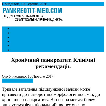
Понеділок, 10 Серпня, 2026
Панкреатит
Підшлункова залоза. Симптоми і лікування панкреатиту. Дієта
Симптоми і ознаки
при панкреатиті.
Лікування
Дієта при панкреатиті
Панкреатит і спосіб життя
Хвороби внутрішніх органів
Контакти
Хронічний панкреатит. Клінічні
рекомендації.
Опубликовано: 16 Лютого 2017
Симптоми і ознаки
Тривале запалення підшлункової залози може
призвести до незворотних морфологічних змін, до
хронічного панкреатиту. Він визначається болем,
знижується функціональний процес органу.