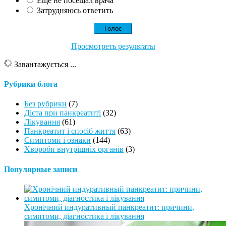
Ещё не посещал врача
Затрудняюсь ответить
Просмотреть результаты
Завантажується ...
Рубрики блога
Без рубрики
(7)
Дієта при панкреатиті
(32)
Лікування
(61)
Панкреатит і спосіб життя
(63)
Симптоми і ознаки
(144)
Хвороби внутрішніх органів
(3)
Популярные записи
Хронічний индуративный панкреатит: причини,
симптоми, діагностика і лікування