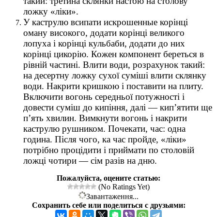
такий: третина склянки настою на столову
ложку «ліки».
У каструлю всипати искрошенные корінці
оману високого, додати корінці великого
лопуха і корінці кульбаби, додати до них
корінці цикорію. Кожен компонент береться в
рівній частині. Влити води, розрахунок такий:
на десертну ложку сухої суміші влити склянку
води. Накрити кришкою і поставити на плиту.
Включити вогонь середньої потужності і
довести суміш до кипіння, далі — кип’ятити ще
п’ять хвилин. Вимкнути вогонь і накрити
каструлю рушником. Почекати, час: одна
година. Після чого, ка час пройде, «ліки»
потрібно процідити і приймати по столовій
ложці чотири — сім разів на дню.
Пожалуйста, оцените статью:
(No Ratings Yet)
Завантаження...
Сохранить себе или поделиться с друзьями: