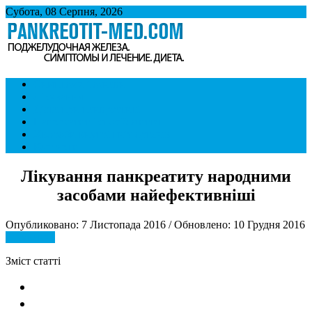
Субота, 08 Серпня, 2026
Панкреатит
Підшлункова залоза. Симптоми і лікування панкреатиту. Дієта
Симптоми і ознаки
при панкреатиті.
Лікування
Дієта при панкреатиті
Панкреатит і спосіб життя
Хвороби внутрішніх органів
Контакти
Лікування панкреатиту народними
засобами найефективніші
Опубликовано: 7 Листопада 2016 / Обновлено: 10 Грудня 2016
Лікування
Зміст статті