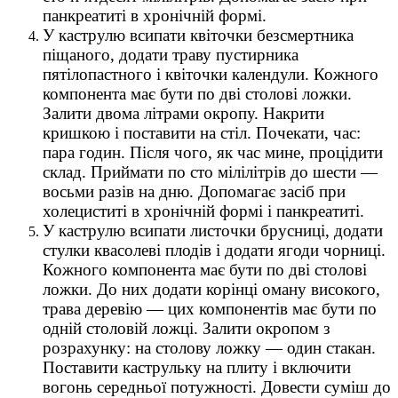
панкреатиті в хронічній формі.
У каструлю всипати квіточки безсмертника
піщаного, додати траву пустирника
пятілопастного і квіточки календули. Кожного
компонента має бути по дві столові ложки.
Залити двома літрами окропу. Накрити
кришкою і поставити на стіл. Почекати, час:
пара годин. Після чого, як час мине, процідити
склад. Приймати по сто мілілітрів до шести —
восьми разів на дню. Допомагає засіб при
холециститі в хронічній формі і панкреатиті.
У каструлю всипати листочки брусниці, додати
стулки квасолеві плодів і додати ягоди чорниці.
Кожного компонента має бути по дві столові
ложки. До них додати корінці оману високого,
трава деревію — цих компонентів має бути по
одній столовій ложці. Залити окропом з
розрахунку: на столову ложку — один стакан.
Поставити каструльку на плиту і включити
вогонь середньої потужності. Довести суміш до