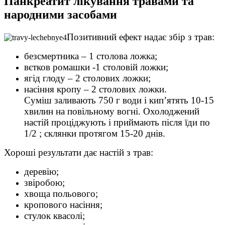
Панкреатит лікування травами та
народними засобами
Позитивний ефект надає збір з трав:
безсмертника – 1 столова ложка;
вєтков ромашки -1 столовій ложки;
ягід глоду – 2 столових ложки;
насіння кропу – 2 столових ложки.
Суміш заливають 750 г води і кип’ятять 10-15
хвилин на повільному вогні. Охолоджений
настій проціджують і приймають після їди по
1/2 ; склянки протягом 15-20 днів.
Хороші результати дає настій з трав:
деревію;
звіробою;
хвоща польового;
кропового насіння;
стулок квасолі;