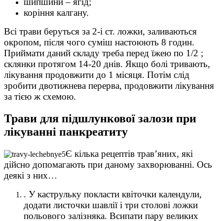
шипшини – ягід;
коріння калгану.
Всі трави беруться за 2-і ст. ложки, заливаються
окропом, після чого суміш настоюють 8 годин.
Приймати даний складу треба перед їжею по 1/2 ;
склянки протягом 14-20 днів. Якщо болі тривають,
лікування продовжити до 1 місяця. Потім слід
зробити двотижнева перерва, продовжити лікування
за тією ж схемою.
Трави для підшлункової залози при
лікуванні панкреатиту
Є кілька рецептів трав’яних, які
дійсно допомагають при даному захворюванні. Ось
деякі з них…
. У каструльку покласти квіточки календули,
додати листочки шавлії і три столові ложки
польового залізняка. Всипати пару великих