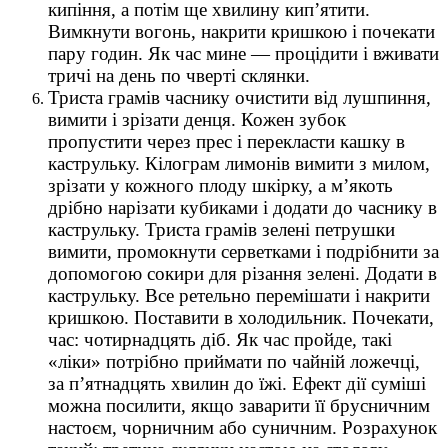
кипіння, а потім ще хвилину кип’ятити.
Вимкнути вогонь, накрити кришкою і почекати
пару годин. Як час мине — процідити і вживати
тричі на день по чверті склянки.
Триста грамів часнику очистити від лушпиння,
вимити і зрізати денця. Кожен зубок
пропустити через прес і перекласти кашку в
каструльку. Кілограм лимонів вимити з милом,
зрізати у кожного плоду шкірку, а м’якоть
дрібно нарізати кубиками і додати до часнику в
каструльку. Триста грамів зелені петрушки
вимити, промокнути серветками і подрібнити за
допомогою сокири для різання зелені. Додати в
каструльку. Все ретельно перемішати і накрити
кришкою. Поставити в холодильник. Почекати,
час: чотирнадцять діб. Як час пройде, такі
«ліки» потрібно приймати по чайній ложечці,
за п’ятнадцять хвилин до їжі. Ефект дії суміші
можна посилити, якщо заварити її брусничним
настоєм, чорничним або суничним. Розрахунок