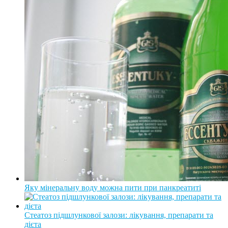
Яку мінеральну воду можна пити при панкреатиті
Стеатоз підшлункової залози: лікування, препарати та
дієта