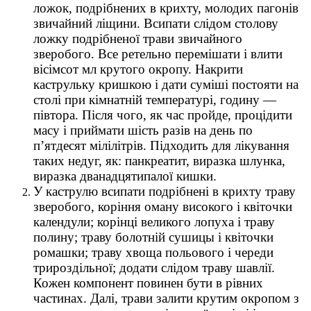
ложок, подрібнених в крихту, молодих пагонів
звичайний ліщини. Всипати слідом столову
ложку подрібненої трави звичайного
зверобого. Все ретельно перемішати і влити
вісімсот мл крутого окропу. Накрити
каструльку кришкою і дати суміші постояти на
столі при кімнатній температурі, годину —
півтора. Після чого, як час пройде, процідити
масу і приймати шість разів на день по
п’ятдесят мілілітрів. Підходить для лікування
таких недуг, як: панкреатит, виразка шлунка,
виразка дванадцятипалої кишки.
У каструлю всипати подрібнені в крихту траву
зверобого, коріння оману високого і квіточки
календули; корінці великого лопуха і траву
полину; траву болотній сушицы і квіточки
ромашки; траву хвоща польового і череди
трироздільної; додати слідом траву шавлії.
Кожен компонент повинен бути в рівних
частинах. Далі, трави залити крутим окропом з