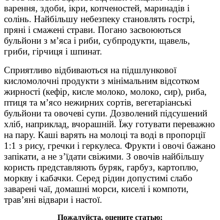
варення, здоби, ікри, копченостей, маринадів і
солінь. Найбільшу небезпеку становлять гострі,
пряні і смажені страви. Погано засвоюються
бульйони з м’яса і риби, субпродукти, щавель,
гриби, гірчиця і шпинат.
Сприятливо відбиваються на підшлункової
кисломолочні продукти з мінімальним відсотком
жирності (кефір, кисле молоко, молоко, сир), риба,
птиця та м’ясо нежирних сортів, вегетаріанські
бульйони та овочеві супи. Дозволений підсушений
хліб, наприклад, вчорашній. Їжу готувати переважно
на пару. Каші варять на молоці та воді в пропорції
1:1 з рису, гречки і геркулеса. Фрукти і овочі бажано
запікати, а не з’їдати свіжими. З овочів найбільшу
користь представляють буряк, гарбуз, картоплю,
моркву і кабачки. Серед рідин допустимі слабо
заварені чаї, домашні морси, киселі і компоти,
трав’яні відвари і настої.
Пожалуйста, оцените статью: