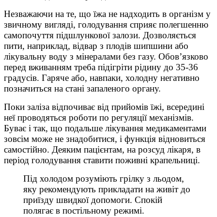
Незважаючи на те, що їжа не надходить в організм у
звичному вигляді, голодування сприяє полегшенню
самопочуття підшлункової залози. Дозволяється
пити, наприклад, відвар з плодів шипшини або
лікувальну воду з мінералами без газу. Обов’язково
перед вживанням треба підігріти рідину до 35-36
градусів. Гаряче або, навпаки, холодну негативно
позначиться на стані запаленого органу.
Поки заліза відпочиває від прийомів їжі, всередині
неї проводяться роботи по регуляції механізмів.
Буває і так, що подальше лікування медикаментами
зовсім може не знадобитися, і функція відновиться
самостійно. Деяким пацієнтам, на розсуд лікаря, в
період голодування ставити поживні крапельниці.
Під холодом розуміють грілку з льодом,
яку рекомендують прикладати на живіт до
приїзду швидкої допомоги. Спокій
полягає в постільному режимі.