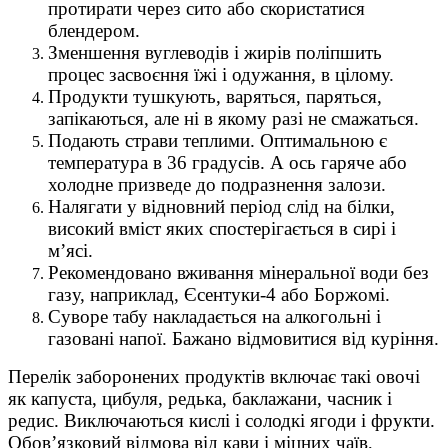
протирати через сито або скористатися
блендером.
Зменшення вуглеводів і жирів поліпшить
процес засвоєння їжі і одужання, в цілому.
Продукти тушкують, варяться, паряться,
запікаються, але ні в якому разі не смажаться.
Подають страви теплими. Оптимальною є
температура в 36 градусів. А ось гаряче або
холодне призведе до подразнення залози.
Налягати у відновний період слід на білки,
високий вміст яких спостерігається в сирі і
м’ясі.
Рекомендовано вживання мінеральної води без
газу, наприклад, Єсентуки-4 або Боржомі.
Суворе табу накладається на алкогольні і
газовані напої. Бажано відмовитися від куріння.
Перелік заборонених продуктів включає такі овочі
як капуста, цибуля, редька, баклажани, часник і
редис. Виключаються кислі і солодкі ягоди і фрукти.
Обов’язковий відмова від кави і міцних чаїв,