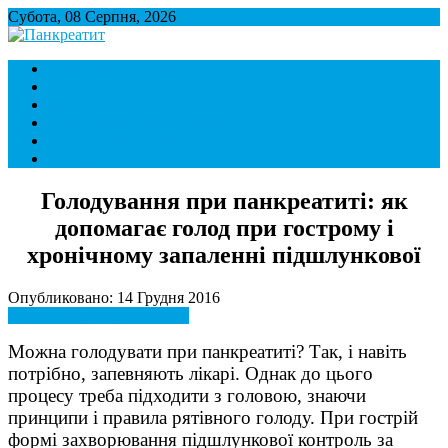
Субота, 08 Серпня, 2026
Панкреатит
Підшлункова залоза. Симптоми і лікування панкреатиту. Дієта
Симптоми і ознаки
при панкреатиті.
Лікування
Дієта при панкреатиті
Панкреатит і спосіб життя
Хвороби внутрішніх органів
Контакти
Голодування при панкреатиті: як
допомагає голод при гострому і
хронічному запаленні підшлункової
Опубликовано: 14 Грудня 2016
Панкреатит і спосіб життя
Можна голодувати при панкреатиті? Так, і навіть
потрібно, запевняють лікарі. Однак до цього
процесу треба підходити з головою, знаючи
принципи і правила рятівного голоду. При гострій
формі захворювання підшлункової контроль за