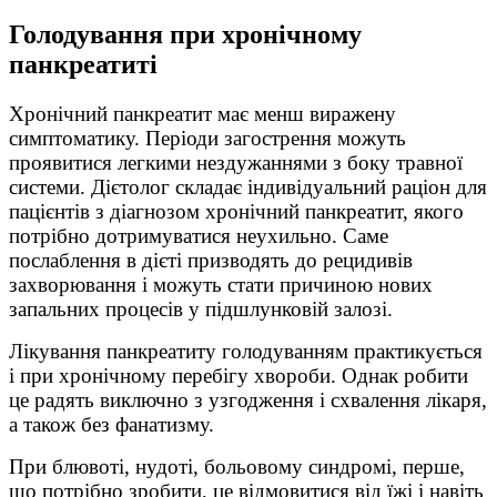
Голодування при хронічному
панкреатиті
Хронічний панкреатит має менш виражену
симптоматику. Періоди загострення можуть
проявитися легкими нездужаннями з боку травної
системи. Дієтолог складає індивідуальний раціон для
пацієнтів з діагнозом хронічний панкреатит, якого
потрібно дотримуватися неухильно. Саме
послаблення в дієті призводять до рецидивів
захворювання і можуть стати причиною нових
запальних процесів у підшлунковій залозі.
Лікування панкреатиту голодуванням практикується
і при хронічному перебігу хвороби. Однак робити
це радять виключно з узгодження і схвалення лікаря,
а також без фанатизму.
При блювоті, нудоті, больовому синдромі, перше,
що потрібно зробити, це відмовитися від їжі і навіть