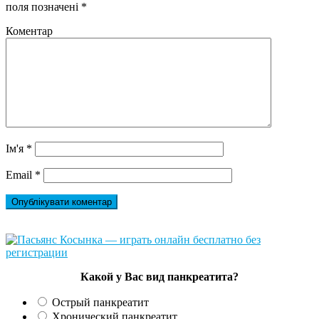
поля позначені
*
Коментар
Ім'я
*
Email
*
Какой у Вас вид панкреатита?
Острый панкреатит
Хронический панкреатит