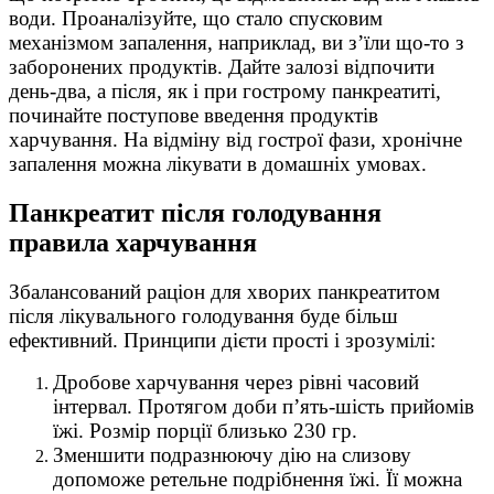
води. Проаналізуйте, що стало спусковим
механізмом запалення, наприклад, ви з’їли що-то з
заборонених продуктів. Дайте залозі відпочити
день-два, а після, як і при гострому панкреатиті,
починайте поступове введення продуктів
харчування. На відміну від гострої фази, хронічне
запалення можна лікувати в домашніх умовах.
Панкреатит після голодування
правила харчування
Збалансований раціон для хворих панкреатитом
після лікувального голодування буде більш
ефективний. Принципи дієти прості і зрозумілі:
Дробове харчування через рівні часовий
інтервал. Протягом доби п’ять-шість прийомів
їжі. Розмір порції близько 230 гр.
Зменшити подразнюючу дію на слизову
допоможе ретельне подрібнення їжі. Її можна