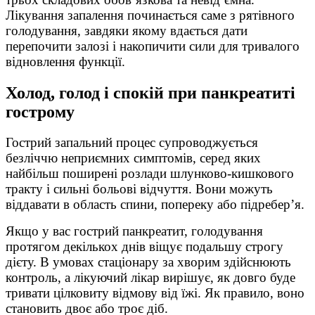
Лікування запалення починається саме з рятівного
голодування, завдяки якому вдається дати
перепочити залозі і накопичити сили для тривалого
відновлення функції.
Холод, голод і спокій при панкреатиті
гострому
Гострий запальний процес супроводжується
безліччю неприємних симптомів, серед яких
найбільш поширені розлади шлунково-кишкового
тракту і сильні больові відчуття. Вони можуть
віддавати в область спини, попереку або підребер’я.
Якщо у вас гострий панкреатит, голодування
протягом декількох днів віщує подальшу строгу
дієту. В умовах стаціонару за хворим здійснюють
контроль, а лікуючий лікар вирішує, як довго буде
тривати цілковиту відмову від їжі. Як правило, воно
становить двоє або троє діб.