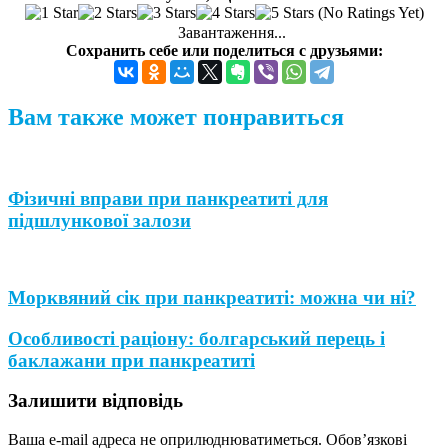
(No Ratings Yet)
Завантаження...
Сохранить себе или поделиться с друзьями:
Вам также может понравиться
Фізичні вправи при панкреатиті для
підшлункової залози
Морквяний сік при панкреатиті: можна чи ні?
Особливості раціону: болгарський перець і
баклажани при панкреатиті
Залишити відповідь
Ваша e-mail адреса не оприлюднюватиметься.
Обов’язкові