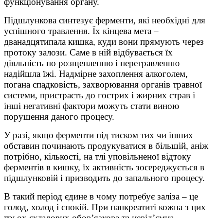
функціонування органу.
Підшлункова синтезує ферменти, які необхідні для
успішного травлення. Їх кінцева мета –
дванадцятипала кишка, куди вони прямують через
протоку залози. Саме в ній відбувається їх
діяльність по розщепленню і перетравленню
надійшла їжі. Надмірне захоплення алкоголем,
погана спадковість, захворювання органів травної
системи, пристрасть до гострих і жирних страв і
інші негативні фактори можуть стати виною
порушення даного процесу.
У разі, якщо ферменти під тиском тих чи інших
обставин починають продукуватися в більшій, аніж
потрібно, кількості, на тлі уповільненої відтоку
ферментів в кишку, їх активність зосереджується в
підшлунковій і призводить до запального процесу.
В такий період єдине в чому потребує заліза – це
голод, холод і спокій. При панкреатиті кожна з цих
трьох складових обов’язкова та невід’ємна.