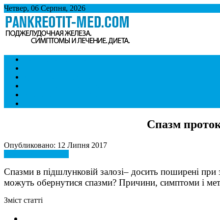
Четвер, 06 Серпня, 2026
Панкреатит
Підшлункова залоза. Симптоми і лікування панкреатиту. Дієта 
Симптоми і ознаки
Лікування
Дієта при панкреатиті
Панкреатит і спосіб життя
Хвороби внутрішніх органів
Контакти
Спазм проток
Опубликовано: 12 Липня 2017
Симптоми і ознаки
Спазми в підшлунковій залозі– досить поширені при 
можуть обернутися спазми? Причини, симптоми і мето
Зміст статті