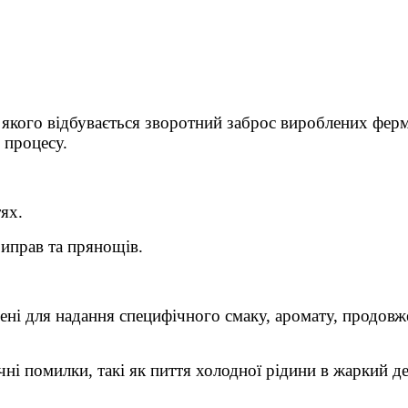
а якого відбувається зворотний заброс вироблених фер
 процесу.
ях.
риправ та прянощів.
ачені для надання специфічного смаку, аромату, продов
чні помилки, такі як пиття холодної рідини в жаркий 