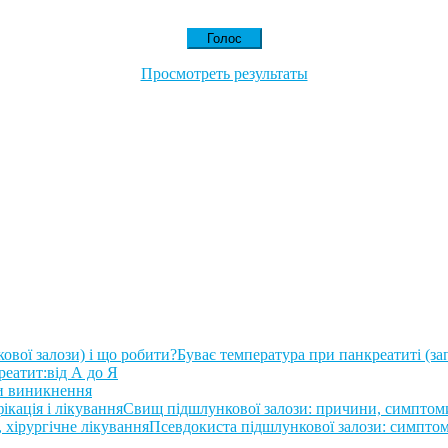
Просмотреть результаты
Буває температура при панкреатиті (за
еатит:від А до Я
и виникнення
Свищ підшлункової залози: причини, симптоми,
Псевдокиста підшлункової залози: симптоми