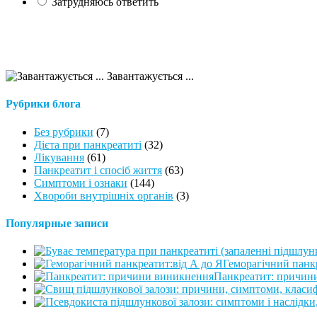
Затрудняюсь ответить
Завантажується ...
Рубрики блога
Без рубрики
(7)
Дієта при панкреатиті
(32)
Лікування
(61)
Панкреатит і спосіб життя
(63)
Симптоми і ознаки
(144)
Хвороби внутрішніх органів
(3)
Популярные записи
Геморагічний панкр
Панкреатит: причин