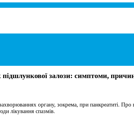
при панкреатиті.
 підшлункової залози: симптоми, причин
захворюваннях органу, зокрема, при панкреатиті. Про
ди лікування спазмів.