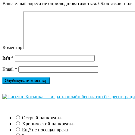
Ваша e-mail адреса не оприлюднюватиметься.
Обов’язкові поля
Коментар
Ім'я
*
Email
*
Острый панкреатит
Хронический панкреатит
Ещё не посещал врача