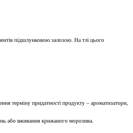
ментів підшлунковою залозою. На тлі цього
ження терміну придатності продукту – ароматизатори,
день або вживання крижаного морозива.