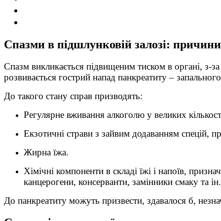
Спазми в підшлунковій залозі: причини
Спазм викликається підвищеним тиском в органі, з-з
розвивається гострий напад панкреатиту – запального
До такого стану справ призводять:
Регулярне вживання алкоголю у великих кількост
Екзотичні страви з зайвим додаванням спецій, п
Жирна їжа.
Хімічні компоненти в складі їжі і напоїв, призн
канцерогени, консерванти, замінники смаку та ін.
До панкреатиту можуть призвести, здавалося б, незна