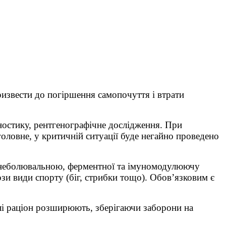
ризвести до погіршення самопочуття і втрати
гностику, рентгенографічне дослідження. При
оловне, у критичній ситуації буде негайно проведено
 знеболювальною, ферментної та імуномодулюючу
и види спорту (біг, стрибки тощо). Обов’язковим є
лі раціон розширюють, зберігаючи заборони на