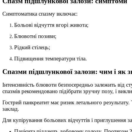
Спазм підшлункової залози: симптоми
Симптоматика спазму включає:
Больові відчуття вгорі живота;
Блювотні позиви;
Рідкий стілець;
Підвищення температури тіла.
Спазми підшлункової залози: чим і як з
Інтенсивність блювоти безпосередньо залежить від с
спазмів рекомендовано підібрати зручну позу, і викл
Гострий панкреатит має ризик летального результату.
заклад.
Для купірування больових відчуттів і приглушення за
Пацієнта піддають добовому голоду. Протягом 2