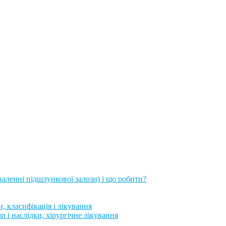
паленні підшлункової залози) і що робити?
 класифікація і лікування
 і наслідки, хірургічне лікування