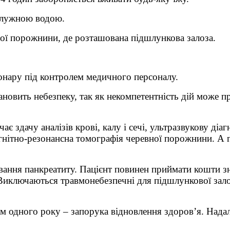
ю лужною водою.
ої порожнини, де розташована підшлункова залоза.
онару під контролем медичного персоналу.
ановить небезпеку, так як некомпетентність дій може п
 здачу аналізів крові, калу і сечі, ультразвукову діа
гнітно-резонансна томографія черевної порожнини. А г
ування панкреатиту. Пацієнт повинен приймати кошти
иключаються травмонебезпечні для підшлункової залоз
м одного року – запорука відновлення здоров’я. Нада