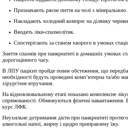
Призначають рясне пиття на чолі з мінерально
Накладають холодний компрес на ділянку черевн
Вводять ліки-спазмолітик.
Спостерігають за станом хворого в умовах стаці
Зняття спазмів при панкреатиті в домашніх умовах ст
дорогоцінного часу.
В ЛПУ пацієнт пройде повне обстеження, що передбачає
необхідності будуть проведені комп’ютерна та/або ма
хірургічне втручання.
На відновлювальному етапі показано комплексне лік
спрямованості. Обмежуються фізичні навантаження. В
курс ЛФК.
Неухильне дотримання дієти при панкреатиті протяго
алкогольні напої, жирну і щедро приправлену їжу.