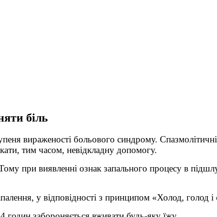
няти біль
тупеня вираженості больового синдрому. Спазмолітичні
икати, тим часом, невідкладну допомогу.
 Тому при виявленні ознак запального процесу в підшл
палення, у відповідності з принципом «Холод, голод і 
4 годин забороняється вживати будь-яку їжу.