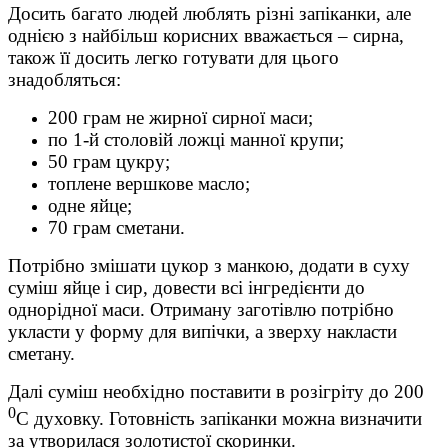
Досить багато людей люблять різні запіканки, але
однією з найбільш корисних вважається – сирна,
також її досить легко готувати для цього
знадобляться:
200 грам не жирної сирної маси;
по 1-й столовій ложці манної крупи;
50 грам цукру;
топлене вершкове масло;
одне яйце;
70 грам сметани.
Потрібно змішати цукор з манкою, додати в суху
суміш яйце і сир, довести всі інгредієнти до
однорідної маси. Отриману заготівлю потрібно
укласти у форму для випічки, а зверху накласти
сметану.
Далі суміш необхідно поставити в розігріту до 200
0
С духовку. Готовність запіканки можна визначити
за утворилася золотистої скоринки.