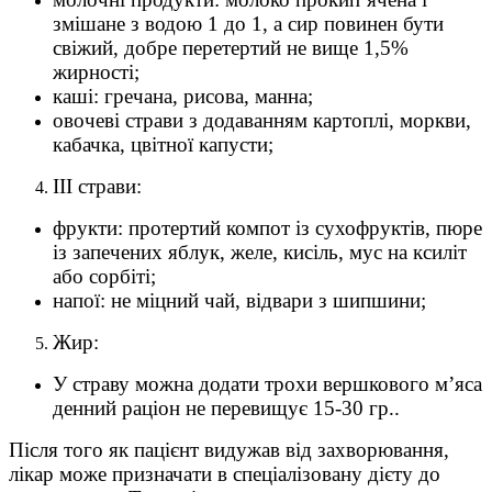
змішане з водою 1 до 1, а сир повинен бути
свіжий, добре перетертий не вище 1,5%
жирності;
каші: гречана, рисова, манна;
овочеві страви з додаванням картоплі, моркви,
кабачка, цвітної капусти;
III страви:
фрукти: протертий компот із сухофруктів, пюре
із запечених яблук, желе, кисіль, мус на ксиліт
або сорбіті;
напої: не міцний чай, відвари з шипшини;
Жир:
У страву можна додати трохи вершкового м’яса
денний раціон не перевищує 15-30 гр..
Після того як пацієнт видужав від захворювання,
лікар може призначати в спеціалізовану дієту до