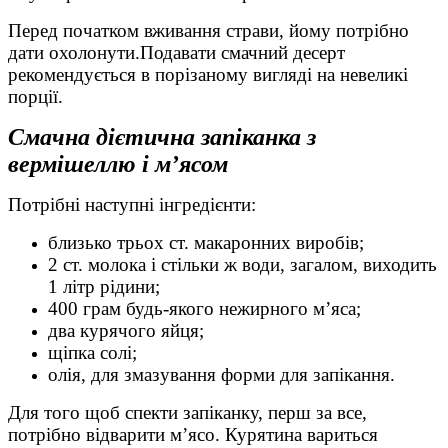
Перед початком вживання страви, йому потрібно
дати охолонути.Подавати смачний десерт
рекомендується в порізаному вигляді на невеликі
порції.
Смачна дієтична запіканка з
вермішеллю і м’ясом
Потрібні наступні інгредієнти:
близько трьох ст. макаронних виробів;
2 ст. молока і стільки ж води, загалом, виходить
1 літр рідини;
400 грам будь-якого нежирного м’яса;
два курячого яйця;
щіпка солі;
олія, для змазування форми для запікання.
Для того щоб спекти запіканку, перш за все,
потрібно відварити м’ясо. Курятина вариться