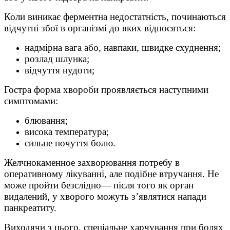
Коли виникає ферментна недостатність, починаються
відчутні збої в організмі до яких відносяться:
надмірна вага або, навпаки, швидке схуднення;
розлад шлунка;
відчуття нудоти;
Гостра форма хвороби проявляється наступними
симптомами:
блювання;
висока температура;
сильне почуття болю.
Желчнокаменное захворювання потребу в
оперативному лікуванні, але подібне втручання. Не
може пройти безслідно— після того як орган
видалений, у хворого можуть з’являтися напади
панкреатиту.
Виходячи з цього, спеціальне харчування при болях