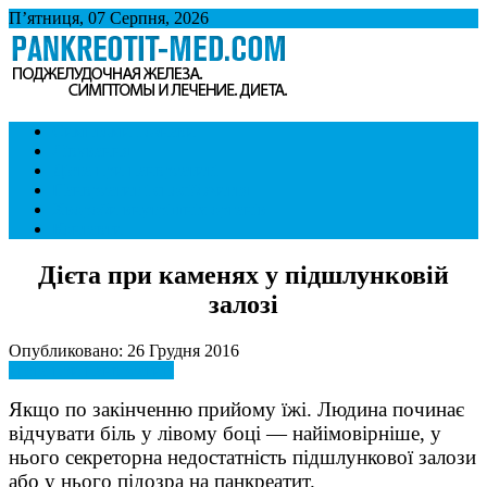
П’ятниця, 07 Серпня, 2026
Панкреатит
Підшлункова залоза. Симптоми і лікування панкреатиту. Дієта
Симптоми і ознаки
при панкреатиті.
Лікування
Дієта при панкреатиті
Панкреатит і спосіб життя
Хвороби внутрішніх органів
Контакти
Дієта при каменях у підшлунковій
залозі
Опубликовано: 26 Грудня 2016
Дієта при панкреатиті
Якщо по закінченню прийому їжі. Людина починає
відчувати біль у лівому боці — найімовірніше, у
нього секреторна недостатність підшлункової залози
або у нього підозра на панкреатит.