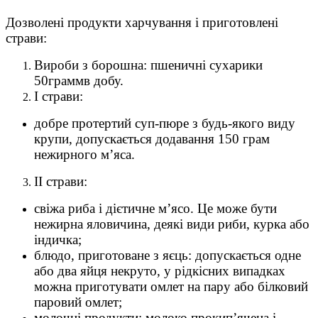
Дозволені продукти харчування і приготовлені
страви:
Вироби з борошна: пшеничні сухарики
50граммв добу.
I страви:
добре протертий суп-пюре з будь-якого виду
крупи, допускається додавання 150 грам
нежирного м’яса.
II страви:
свіжа риба і дієтичне м’ясо. Це може бути
нежирна яловичина, деякі види риби, курка або
індичка;
блюдо, приготоване з яєць: допускається одне
або два яйця некруто, у рідкісних випадках
можна приготувати омлет на пару або білковий
паровий омлет;
молочні продукти: молоко прокип’ячена і