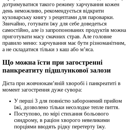
дотримуватися такого режиму харчування кожен
день неможливо, рекомендується відкрити
куховарську книгу з рецептами для пароварки.
Звичайно, готувати їжу для себе доведеться
самостійно, але із запропонованих продуктів можна
приготувати масу смачних страв. Але головне
правило меню: харчування має бути різноманітним,
а не складатися тільки з каш або м’яса.
Що можна їсти при загостренні
панкреатиту підшлункової залози
Дієта при жовчнокам’яній хворобі і панкреатиті в
момент загострення дуже сувора:
У перші 3 для повністю заборонений прийом
їжі, дозволено тільки несолодке тепле пиття.
Поступово, по мірі стихання больового
синдрому, в раціон хворого невеликими
порціями вводять рідку перетерту їжу.