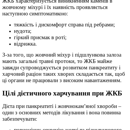
ЖКБ характеризується виникненням каменів в
жовчному міхурі і їх наявність проявляється
наступною симптоматикою:
тяжкість і дискомфорт справа під ребрами;
нудота;
гіркий присмак в роті;
відрижка.
З-за того, що жовчний міхур і підшлункова залоза
мають загальні травні протоки, то ЖКБ майже
завжди супроводжується розвитком панкреатиту і
харчовий раціон таких хворих складається так, щоб
ці органи не працювали з високим навантаженням.
Цілі дієтичного харчування при ЖКБ
Дієта при панкреатиті і жовчнокам’яної хвороби –
один з основних методів лікування і вона повинна
забезпечувати:
повноцінну секрецію жовчі та підшлункового