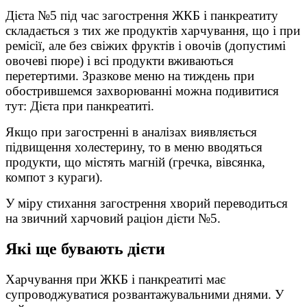
Дієта №5 під час загострення ЖКБ і панкреатиту
складається з тих же продуктів харчування, що і при
ремісії, але без свіжих фруктів і овочів (допустимі
овочеві пюре) і всі продукти вживаються
перетертими. Зразкове меню на тиждень при
обострившемся захворюванні можна подивитися
тут: Дієта при панкреатиті.
Якщо при загостренні в аналізах виявляється
підвищення холестерину, то в меню вводяться
продукти, що містять магній (гречка, вівсянка,
компот з кураги).
У міру стихання загострення хворий переводиться
на звичний харчовий раціон дієти №5.
Які ще бувають дієти
Харчування при ЖКБ і панкреатиті має
супроводжуватися розвантажувальними днями. У