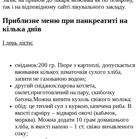
так і на відповідному сайті лікувального закладу.
Приблизне меню при панкреатиті на
кілька днів
I
день дієти:
сніданок:200 гр. Пюре з картоплі, допускається
вживання кількох шматочків сухого хліба,
запити не газованою водою;
другий сніданок:парова котлета,
омлет,приготовлений на пару, скибочку
батона.Можна випити кухоль свіжого молока;
обід: це теплий суп з куркою,запечена риба. В
якості гарніру – відварні овочі (кабачок,
морква). Можна додати 10 грам домашнього
хліба, в якості напою – 1 ст. свіжо вичавленого
соку;