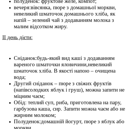
полуденок: фруктове желе, компот;
вечеря:вівсянка, пюре з домашньої моркви,
невеликий шматочок домашнього хліба, як
напій – зелений чай з додаванням молока з
малим відсотком жиру.
II
день дієти:
Сніданок:будь-який вид каші з додаванням
вареного шматочки яловичини,невеликий
шматочок хліба. В якості напою – очищена
вода;
Другий сніданок – пюре з свіжих фруктів
(напівсолодких яблук і груш), можна запити не
міцним чаєм;
Обід: теплий суп, риба, приготовлена на пару,
гарбузова каша, сир. Запити можна чаєм або не
жирним молоком;
Полуденок:домашній йогурт, пюре з яблук або
моркви.