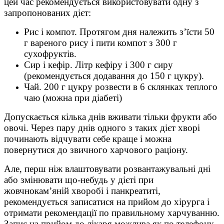
цей час рекомендується використовувати одну з
запропонованих дієт:
Рис і компот. Протягом дня належить з’їсти 50
г вареного рису і пити компот з 300 г
сухофруктів.
Сир і кефір. Літр кефіру і 300 г сиру
(рекомендується додавання до 150 г цукру).
Чай. 200 г цукру розвести в 6 склянках теплого
чаю (можна при діабеті)
Допускається кілька днів вживати тільки фрукти або
овочі. Через пару днів одного з таких дієт хворі
починають відчувати себе краще і можна
повернутися до звичного харчового раціону.
Але, перш ніж влаштовувати розвантажувальні дні
або змінювати що-небудь у дієті при
жовчнокам’яній хворобі і панкреатиті,
рекомендується записатися на прийом до хірурга і
отримати рекомендації по правильному харчуванню.
Запис на прийом до лікаря можлива як по телефону,