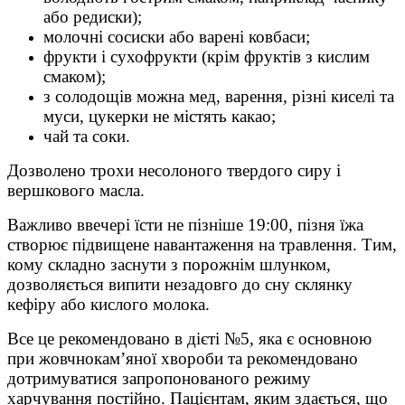
або редиски);
молочні сосиски або варені ковбаси;
фрукти і сухофрукти (крім фруктів з кислим
смаком);
з солодощів можна мед, варення, різні киселі та
муси, цукерки не містять какао;
чай та соки.
Дозволено трохи несолоного твердого сиру і
вершкового масла.
Важливо ввечері їсти не пізніше 19:00, пізня їжа
створює підвищене навантаження на травлення. Тим,
кому складно заснути з порожнім шлунком,
дозволяється випити незадовго до сну склянку
кефіру або кислого молока.
Все це рекомендовано в дієті №5, яка є основною
при жовчнокам’яної хвороби та рекомендовано
дотримуватися запропонованого режиму
харчування постійно. Пацієнтам, яким здається, що