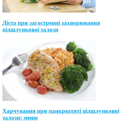
Дієта при загостренні захворювання
підшлункової залози
Харчування при панкреатиті підшлункової
залози: меню