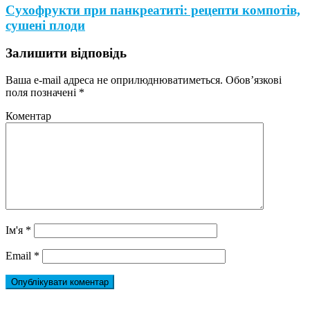
Сухофрукти при панкреатиті: рецепти компотів,
сушені плоди
Залишити відповідь
Ваша e-mail адреса не оприлюднюватиметься.
Обов’язкові
поля позначені
*
Коментар
Ім'я
*
Email
*