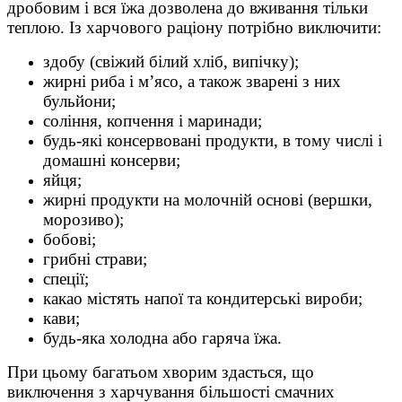
дробовим і вся їжа дозволена до вживання тільки
теплою. Із харчового раціону потрібно виключити:
здобу (свіжий білий хліб, випічку);
жирні риба і м’ясо, а також зварені з них
бульйони;
соління, копчення і маринади;
будь-які консервовані продукти, в тому числі і
домашні консерви;
яйця;
жирні продукти на молочній основі (вершки,
морозиво);
бобові;
грибні страви;
спеції;
какао містять напої та кондитерські вироби;
кави;
будь-яка холодна або гаряча їжа.
При цьому багатьом хворим здасться, що
виключення з харчування більшості смачних