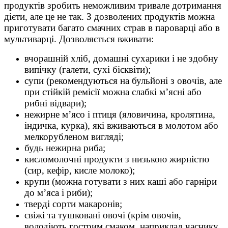
продуктів зробить неможливим тривале дотримання
дієти, але це не так. З дозволених продуктів можна
приготувати багато смачних страв в пароварці або в
мультиварці. Дозволяється вживати:
вчорашній хліб, домашні сухарики і не здобну
випічку (галети, сухі бісквіти);
супи (рекомендуються на бульйоні з овочів, але
при стійкій ремісії можна слабкі м’ясні або
рибні відвари);
нежирне м’ясо і птиця (яловичина, кролятина,
індичка, курка), які вживаються в молотом або
мелкорубленом вигляді;
будь нежирна риба;
кисломолочні продукти з низькою жирністю
(сир, кефір, кисле молоко);
крупи (можна готувати з них каші або гарніри
до м’яса і риби);
тверді сорти макаронів;
свіжі та тушковані овочі (крім овочів,
володіють гострим смаком, наприклад часнику