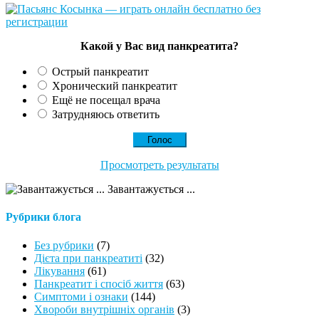
Какой у Вас вид панкреатита?
Острый панкреатит
Хронический панкреатит
Ещё не посещал врача
Затрудняюсь ответить
Просмотреть результаты
Завантажується ...
Рубрики блога
Без рубрики
(7)
Дієта при панкреатиті
(32)
Лікування
(61)
Панкреатит і спосіб життя
(63)
Симптоми і ознаки
(144)
Хвороби внутрішніх органів
(3)