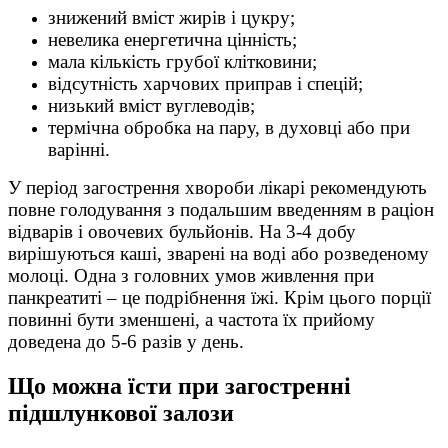
знижений вміст жирів і цукру;
невелика енергетична цінність;
мала кількість грубої клітковини;
відсутність харчових приправ і спецій;
низький вміст вуглеводів;
термічна обробка на пару, в духовці або при
варінні.
У період загострення хвороби лікарі рекомендують
повне голодування з подальшим введенням в раціон
відварів і овочевих бульйонів. На 3-4 добу
вирішуються каші, зварені на воді або розведеному
молоці. Одна з головних умов живлення при
панкреатиті – це подрібнення їжі. Крім цього порції
повинні бути зменшені, а частота їх прийому
доведена до 5-6 разів у день.
Що можна їсти при загостренні
підшлункової залози