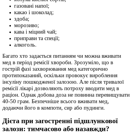
газовані напої;
какао і шоколад;
здоба;
морозиво;
кава і міцний чай;
приправи та спеції;
алкоголь.
Багато хто задається питанням чи можна вживати
мед в період ремісії хвороби. Зрозуміло, що в
гострій фазі захворювання мед категорично
протипоказаний, оскільки провокує вироблення
інсуліну пошкодженої залозою. Але після тривалої
ремісії лікарі дозволяють потроху вводити мед в
раціон. Однак добова доза не повинна перевищувати
40-50 грам. Безпечніше всього вживати мед,
додаючи його в компоти, сир або пудинги.
Дієта при загостренні підшлункової
залози: тимчасово або назавжди?