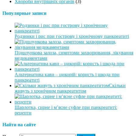
Хвороби внутрішніх органів
(3)
Популярные записи
Родзинки і рис при гострому і хронічному панкреатиті
Підшлункова залоза, симптоми захворювання, лікування
медикаментами
Альтернатива кави – цикорій: користь і шкода при
панкреатиті
Скільки
живуть з хронічним панкреатитом
Шарлотка, сирне і м’ясне суфле при панкреатиті:
рецепти
Найти на сайте