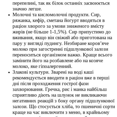
перепелині, так як білок останніх засвоюється
значно легше.
Молочні та кисломолочні продукти. Сир,
ряжанка, кефір, сметана йогурт вводяться в
раціон хворого за умови зниженого вмісту
жирів (не більше 1-1,5%). Сир припустимо до
вживання, якщо він свіжий або приготована на
пару у вигляді пудингу. Незбиране коров’яче
молоко при загостренні підшлункової залози
переноситься організмом важко. Краще всього
замінити його на розбавлене або на козяче
молоко, яке гіпоалергенний.
Злакові культури. Зварені на воді каші
рекомендується вводити в раціон вже в перші
дні після проходження гострої фази
захворювання. Гречка, рис і манка найбільш
сприятливо діють на шлунок не викликаючи
негативних реакцій з боку органу підшлункової
залози. Що стосується хліба, то пшеничні сорти
краще на час виключити з меню, в крайньому