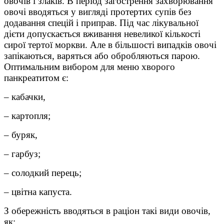
овочів і злаків. В період загострення захворювання
овочі вводяться у вигляді протертих супів без
додавання спецій і приправ. Під час лікувальної
дієти допускається вживання невеликої кількості
сирої тертої моркви. Але в більшості випадків овочі
запікаються, варяться або обробляються парою.
Оптимальним вибором для меню хворого
панкреатитом є:
– кабачки,
– картопля;
– буряк,
– гарбуз;
– солодкий перець;
– цвітна капуста.
З обережність вводяться в раціон такі види овочів,
як: