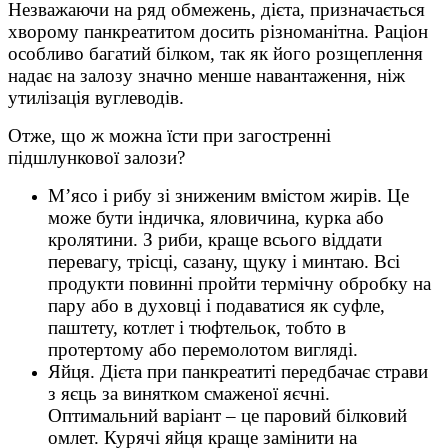
Незважаючи на ряд обмежень, дієта, призначається
хворому панкреатитом досить різноманітна. Раціон
особливо багатий білком, так як його розщеплення
надає на залозу значно менше навантаження, ніж
утилізація вуглеводів.
Отже, що ж можна їсти при загостренні
підшлункової залози?
М’ясо і рибу зі зниженим вмістом жирів. Це
може бути індичка, яловичина, курка або
кролятини. З риби, краще всього віддати
перевагу, трісці, сазану, щуку і минтаю. Всі
продукти повинні пройти термічну обробку на
пару або в духовці і подаватися як суфле,
паштету, котлет і тюфтельок, тобто в
протертому або перемолотом вигляді.
Яйця. Дієта при панкреатиті передбачає страви
з яєць за винятком смаженої яєчні.
Оптимальний варіант – це паровий білковий
омлет. Курячі яйця краще замінити на