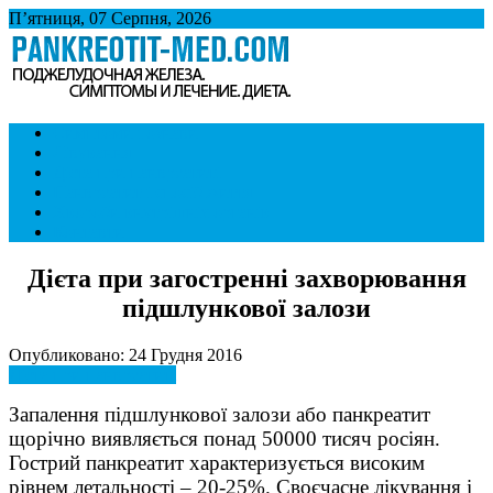
П’ятниця, 07 Серпня, 2026
Панкреатит
Підшлункова залоза. Симптоми і лікування панкреатиту. Дієта
Симптоми і ознаки
при панкреатиті.
Лікування
Дієта при панкреатиті
Панкреатит і спосіб життя
Хвороби внутрішніх органів
Контакти
Дієта при загостренні захворювання
підшлункової залози
Опубликовано: 24 Грудня 2016
Дієта при панкреатиті
Запалення підшлункової залози або панкреатит
щорічно виявляється понад 50000 тисяч росіян.
Гострий панкреатит характеризується високим
рівнем летальності – 20-25%. Своєчасне лікування і