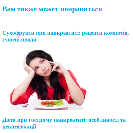
Вам также может понравиться
Сухофрукти при панкреатиті: рецепти компотів,
сушені плоди
Дієта при гострому панкреатиті: особливості та
рекомендації