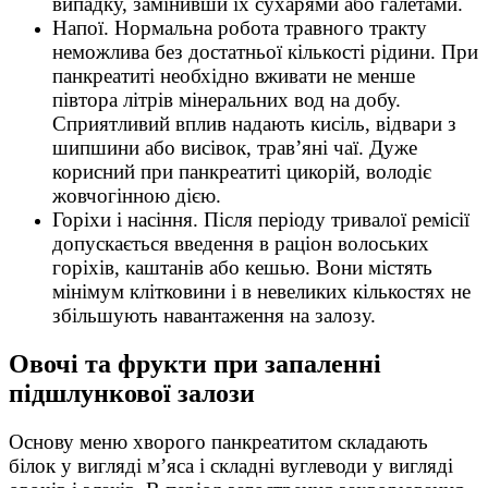
випадку, замінивши їх сухарями або галетами.
Напої. Нормальна робота травного тракту
неможлива без достатньої кількості рідини. При
панкреатиті необхідно вживати не менше
півтора літрів мінеральних вод на добу.
Сприятливий вплив надають кисіль, відвари з
шипшини або висівок, трав’яні чаї. Дуже
корисний при панкреатиті цикорій, володіє
жовчогінною дією.
Горіхи і насіння. Після періоду тривалої ремісії
допускається введення в раціон волоських
горіхів, каштанів або кешью. Вони містять
мінімум клітковини і в невеликих кількостях не
збільшують навантаження на залозу.
Овочі та фрукти при запаленні
підшлункової залози
Основу меню хворого панкреатитом складають
білок у вигляді м’яса і складні вуглеводи у вигляді