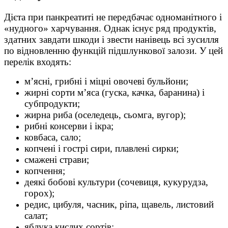
Дієта при панкреатиті не передбачає одноманітного і
«нудного» харчування. Однак існує ряд продуктів,
здатних завдати шкоди і звести нанівець всі зусилля
по відновленню функцій підшлункової залози. У цей
перелік входять:
м’ясні, грибні і міцні овочеві бульйони;
жирні сорти м’яса (гуска, качка, баранина) і
субпродукти;
жирна риба (оселедець, сьомга, вугор);
рибні консерви і ікра;
ковбаса, сало;
копчені і гострі сири, плавлені сирки;
смажені страви;
копчення;
деякі бобові культури (сочевиця, кукурудза,
горох);
редис, цибуля, часник, ріпа, щавель, листовий
салат;
яблука кислих сортів;